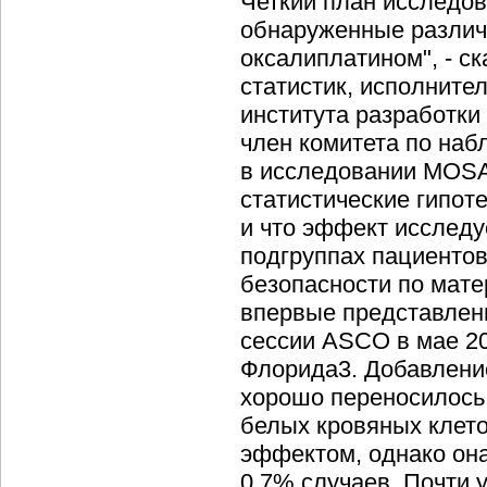
Четкий план исследов
обнаруженные различ
оксалиплатином", - с
статистик, исполнит
института разработки
член комитета по на
в исследовании MOSAI
статистические гипот
и что эффект исследу
подгруппах пациентов
безопасности по мат
впервые представлен
сессии ASCO в мае 20
Флорида3. Добавление
хорошо переносилось
белых кровяных клет
эффектом, однако она
0,7% случаев. Почти 