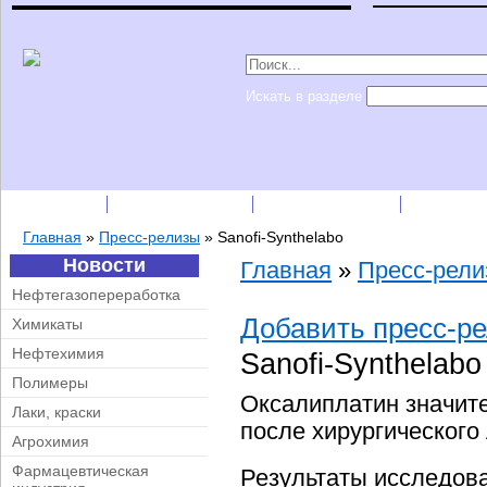
Искать в разделе
Подписка
Каталог фирм
Пресс-релизы
Прайс-
Главная
»
Пресс-релизы
»
Sanofi-Synthelabo
Новости
Главная
»
Пресс-рел
Нефтегазопереработка
Добавить пресс-р
Химикаты
Нефтехимия
Sanofi-Synthelab
Полимеры
Оксалиплатин значит
Лаки, краски
после хирургического
Агрохимия
Фармацевтическая
Результаты исследова