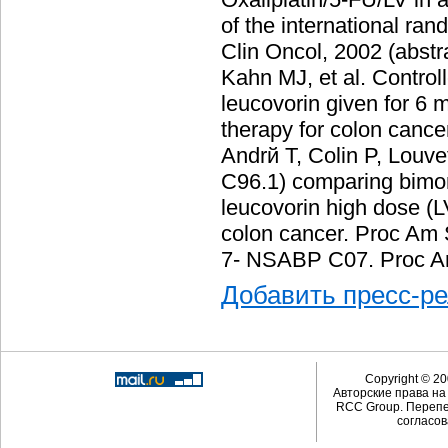
of the international r
Clin Oncol, 2002 (abstr
Kahn MJ, et al. Controll
leucovorin given for 6 
therapy for colon cance
Andrй T, Colin P, Louve
C96.1) comparing bimo
leucovorin high dose (L
colon cancer. Proc Am 
7- NSABP C07. Proc Am
Добавить пресс-р
Copyright © 20
Авторские права н
RCC Group. Перепе
согласов