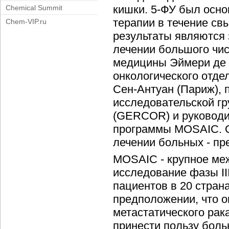
кишки. 5-ФУ был осн
Chemical Summit
терапии в течение свы
Chem-VIP.ru
результаты являются
лечении большого числ
медицины Эймери де 
онкологического отде
Сен-Антуан (Париж),
исследовательской гр
(GERCOR) и руководи
программы MOSAIC. О
лечении больных - пр
MOSAIC - крупное ме
исследование фазы II
пациентов в 20 стран
предположении, что 
метастатического рак
принести пользу бол