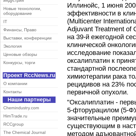
индустрия
Иллинойс, 1 июня 2003
Новые технологии,
эффективности в кли
оборудование
(Multicenter Internation
IT
Adjuvant Treatment of
Финансы, Право
на 39-й ежегодной се
Выставки, конференции
клинической онкологи
Экология
исследование показал
Ценовые обзоры
оксалиплатин к приня
Конкурсы, торги
стандартной послеоп
Проект RccNews.ru
химиотерапии рака то
рецидивов на 23% пос
О компании
первичной опухоли.
Контакты
Наши партнеры
"Оксалиплатин - перв
Chemindustry.com
5-фторурацилом (5-ФУ
HimTrade.ru
значительные преиму
RCCgroup
существующим в нас
методом адъювантной
The Chemical Journal