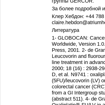
группы GERCOR.
За более подробной 
Клер Хебдон: +44 788
claire.hebdon@atriumh
Литература
1- GLOBOCAN: Cancer I
Worldwide, Version 1.
Press, 2001. 2- de Gram
Leucovorin and fluorourac
line treatment in advan
2000; 18 (16) : 2938-2
D, et al. N9741 : oxalip
(5FU)/leucovorin (LV) 
colorectal cancer (CRC).
from a GI Intergroup s
(abstract 511). 4- de G
Oxaliplatin/5-FU/LV in 