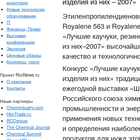
изделия из них – 2007»
индустрия
Новые технологии,
Этиленпропилендиенов
оборудование
IT
Royalene 563 и Royalen
Финансы, Право
«Лучшие каучуки, резин
Выставки,
конференции
из них–2007» высочайши
Экология
качество и технологично
Ценовые обзоры
Конкурсы, торги
Конкурс «Лучшие каучук
Проект RccNews.ru
изделия из них» традиц
О компании
ежегодной выставки «Ши
Контакты
Российского союза хим
Наши партнеры
промышленности и энер
Chemindustry.com
HimTrade.ru
применения новых техн
RCCgroup
и определения наиболе
The Chemical Journal
Chemical Summit
продуктов для нужд это