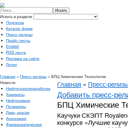
Искать в разделе
Подписка
Каталог фирм
Пресс-релизы
Прайс-листы
English
RSS лента
Реклама на сайте
Логин
Главная
»
Пресс-релизы
»
БПЦ Химические Технологии
Новости
Главная
»
Пресс-релиз
Нефтегазопереработка
Добавить пресс-рел
Химикаты
Нефтехимия
БПЦ Химические Т
Полимеры
Лаки, краски
Каучуки СКЭПТ Royalen
Агрохимия
конкурсе «Лучшие каучу
Фармацевтическая