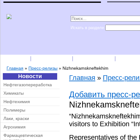
Искать в разделе
Подписка
Каталог фирм
Пресс-релизы
Прайс-
Главная
»
Пресс-релизы
»
Nizhnekamskneftekhim
Новости
Главная
»
Пресс-рел
Нефтегазопереработка
Добавить пресс-р
Химикаты
Нефтехимия
Nizhnekamskneft
Полимеры
“Nizhnekamskneftekhim”
Лаки, краски
visitors to Exhibition “I
Агрохимия
Фармацевтическая
Representatives of the