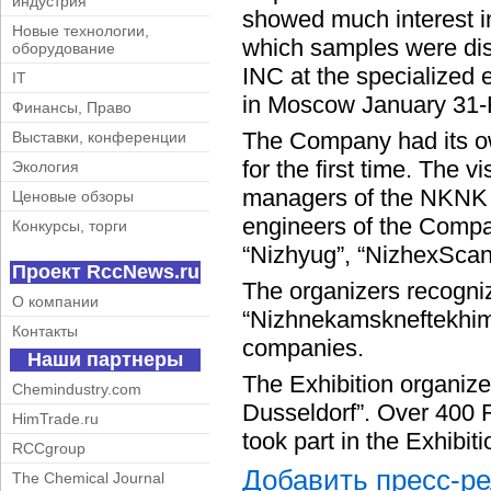
индустрия
showed much interest i
Новые технологии,
which samples were di
оборудование
INC at the specialized e
IT
in Moscow January 31-
Финансы, Право
The Company had its ow
Выставки, конференции
for the first time. The 
Экология
managers of the NKNK c
Ценовые обзоры
engineers of the Compan
Конкурсы, торги
“Nizhyug”, “NizhexScan
Проект RccNews.ru
The organizers recogniz
О компании
“Nizhnekamskneftekhim
Контакты
companies.
Наши партнеры
The Exhibition organi
Chemindustry.com
Dusseldorf”. Over 400
HimTrade.ru
took part in the Exhibiti
RCCgroup
Добавить пресс-р
The Chemical Journal