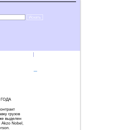
лама на сайте
Логин
 ГОДА
контракт
вку грузов
уже выделен
 Akzo Nobel,
rson.