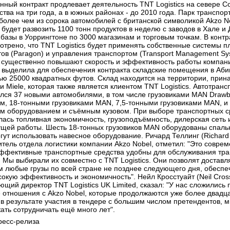
нный контракт продлевает деятельность TNT Logistics на севере 
тва на три года, а в южных районах - до 2010 года. Парк транспор
 более чем из сорока автомобилей с британской символикой Akzo N
s будет развозить 1100 тонн продуктов в неделю с заводов в Хале и
 базы в Уоррингтоне по 3000 магазинам и торговым точкам. В контр
отрено, что TNT Logistics будет применять собственные системы 
ов (Paragon) и управления транспортом (Transport Management Sy
 существенно повышают скорость и эффективность работы компан
cs выделила для обеспечения контракта складские помещения в Аби
ю 25000 квадратных футов. Склад находится на территории, при
и Miele, которая также является клиентом TNT Logistics. Автотран
лся 37 новыми автомобилями, в том числе грузовиками MAN Drawb
м, 18-тонными грузовиками MAN, 7,5-тонными грузовиками MAN, и
м оборудованием и съёмным кузовом. При выборе транспортных с
лась топливная экономичность, грузоподъёмность, дилерская сеть 
щей работы. Шесть 18-тонных грузовиков MAN оборудованы спаль
гут использовать навесное оборудование. Ричард Теллинг (Richard T
итель отдела логистики компании Akzo Nobel, отметил: "Это совре
ффективные транспортные средства удобны для обслуживания тр
. Мы выбирали их совместно с TNT Logistics. Они позволят достав
м любые грузы по всей стране не позднее следующего дня, обеспе
окую эффективность и экономичность". Нейл Кросстуайт (Neil Cross
ющий директор TNT Logistics UK Limited, сказал: "У нас сложились
 отношения с Akzo Nobel, которые продолжаются уже более двадца
о в результате участия в тендере с большим числом претендентов,
ать сотрудничать ещё много лет".
ресс-релиза