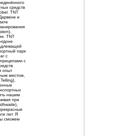
Соединённого
тных средств
obel. TNT
 Дарвене и
акте
планирования
stem),
ии. TNT
нгдоне
надлежащей
спортный парк
ar с
 прицепами с
редств
и опыт
ным местом,
elling),
менные
анспортных
лять нашим
чивая при
thwaite),
 прекрасные
ти лет. Я
 мы сможем