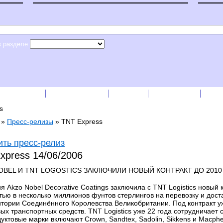
в разделе
сс-релизы
Прайс-листы
English
RSS лента
Рек
s
»
Пресс-релизы
»
TNT Express
ть пресс-релиз
xpress
14/06/2006
OBEL И TNT LOGOSTICS ЗАКЛЮЧИЛИ НОВЫЙ КОНТРАКТ ДО 2010
 Akzo Nobel Decorative Coatings заключила с TNT Logistics новый 
тью в несколько миллионов фунтов стерлингов на перевозку и доста
итории Соединённого Королевства Великобритании. Под контракт 
ых транспортных средств. TNT Logistics уже 22 года сотрудничает с
уктовые марки включают Crown, Sandtex, Sadolin, Sikkens и Macphe