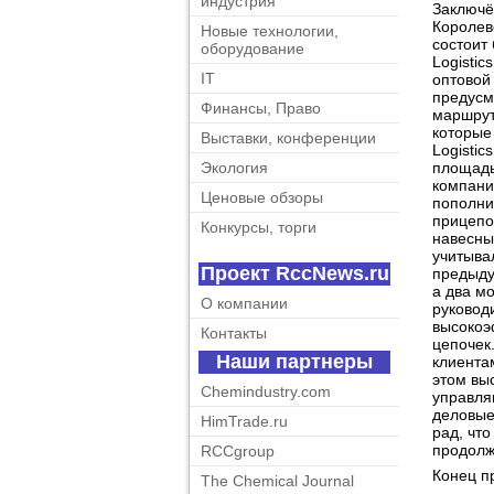
индустрия
Заключё
Королевс
Новые технологии,
состоит
оборудование
Logistic
IT
оптовой
предусм
Финансы, Право
маршрут
которые
Выставки, конференции
Logisti
площадь
Экология
компани
Ценовые обзоры
пополни
прицепо
Конкурсы, торги
навесны
учитыва
Проект RccNews.ru
предыду
а два мо
О компании
руковод
высокоэ
Контакты
цепочек
Наши партнеры
клиента
этом выс
Chemindustry.com
управля
деловые
HimTrade.ru
рад, чт
продолж
RCCgroup
Конец п
The Chemical Journal