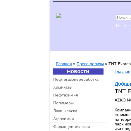
Искать 
Подписка
Каталог фирм
Пре
Главная
»
Пресс-релизы
»
TNT Expres
Новости
Главная
Нефтегазопереработка
Добави
Химикаты
TNT E
Нефтехимия
AZKO N
Полимеры
Компания
Лаки, краски
стоимос
Агрохимия
на терр
парк нов
Фармацевтическая
чьи прод