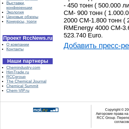
Выставки,
- 450 тонн ( 500.000 
конференции
CM- 900 тонн ( 1.000.
Экология
Ценовые обзоры
2000 CM-1.800 тонн ( 
Конкурсы, торги
RMEnergy 4000 CM-3.60
523.740 Euro.
Проект RccNews.ru
Добавить пресс-р
О компании
Контакты
Наши партнеры
Chemindustry.com
HimTrade.ru
RCCgroup
The Chemical Journal
Chemical Summit
Chem-VIP.ru
Copyright © 20
Авторские права н
RCC Group. Перепе
согласов