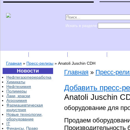
Искать в разделе
Подписка
Каталог фирм
Пресс-релизы
Прайс-
Главная
»
Пресс-релизы
»
Anatoli Juschin CDH
Новости
Главная
»
Пресс-рел
Нефтегазопереработка
Химикаты
Добавить пресс-р
Нефтехимия
Полимеры
Anatoli Juschin 
Лаки, краски
Агрохимия
Фармацевтическая
оборудование для пр
индустрия
Новые технологии,
Продаем оборудовани
оборудование
IT
Производительность 
Финансы, Право