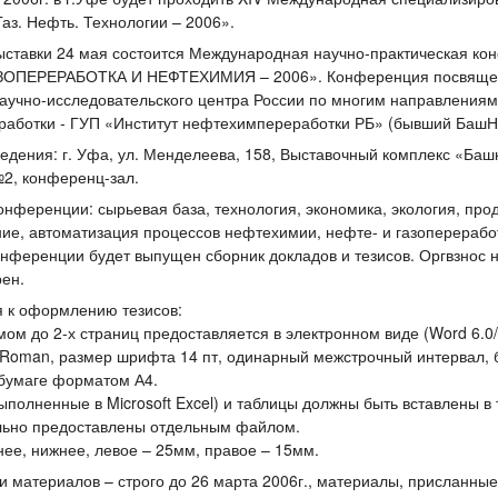
Газ. Нефть. Технологии – 2006».
ыставки 24 мая состоится Международная научно-практическая к
ОПЕРЕРАБОТКА И НЕФТЕХИМИЯ – 2006». Конференция посвяще
аучно-исследовательского центра России по многим направлениям
аботки - ГУП «Институт нефтехимпереработки РБ» (бывший БашН
едения: г. Уфа, ул. Менделеева, 158, Выставочный комплекс «Баш
2, конференц-зал.
онференции: сырьевая база, технология, экономика, экология, прод
ие, автоматизация процессов нефтехимии, нефте- и газоперерабо
онференции будет выпущен сборник докладов и тезисов. Оргвзнос 
ен.
 к оформлению тезисов:
мом до 2-х страниц предоставляется в электронном виде (Word 6.0/
Roman, размер шрифта 14 пт, одинарный межстрочный интервал, б
 бумаге форматом А4.
ыполненные в Microsoft Excel) и таблицы должны быть вставлены в 
льно предоставлены отдельным файлом.
нее, нижнее, левое – 25мм, правое – 15мм.
и материалов – строго до 26 марта 2006г., материалы, присланные