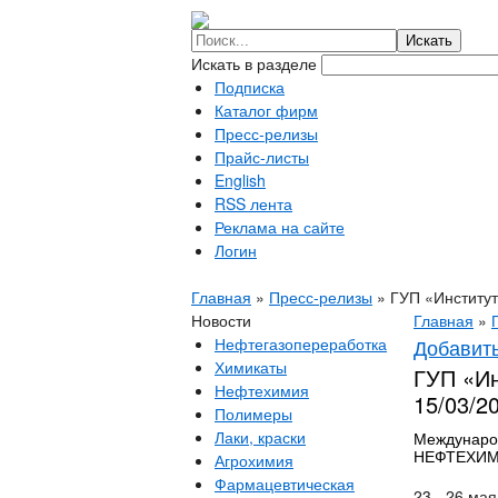
Искать в разделе
Подписка
Каталог фирм
Пресс-релизы
Прайс-листы
English
RSS лента
Реклама на сайте
Логин
Главная
»
Пресс-релизы
»
ГУП «Институ
Новости
Главная
»
Нефтегазопереработка
Добавить
Химикаты
ГУП «Ин
Нефтехимия
15/03/2
Полимеры
Лаки, краски
Междунаро
НЕФТЕХИМ
Агрохимия
Фармацевтическая
23 - 26 ма