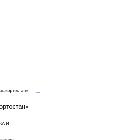
Башкортостан»
ортостан»
КА И
ованная