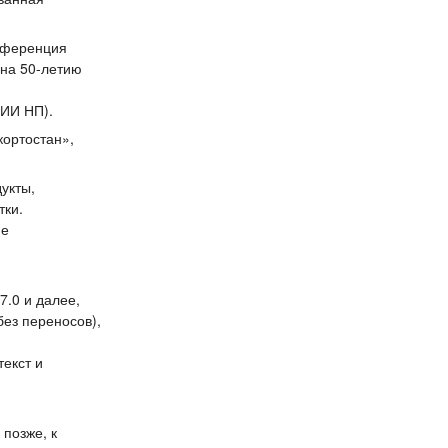
онференция
на 50-летию
ИИ НП).
кортостан»,
укты,
тки.
не
7.0 и далее,
ез переносов),
текст и
 позже, к