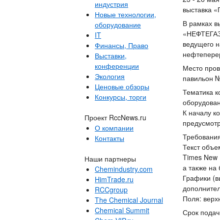
индустрия
выставка «
Новые технологии,
В рамках в
оборудование
«НЕФТЕГАЗ
IT
ведущего н
Финансы, Право
нефтеперер
Выставки,
конференции
Место пров
Экология
павильон №
Ценовые обзоры
Тематика к
Конкурсы, торги
оборудован
К началу к
Проект RccNews.ru
предусмотр
О компании
Требования
Контакты
Текст объе
Times New 
Наши партнеры
а также на
Chemindustry.com
Графики (в
HimTrade.ru
дополните
RCCgroup
Поля: верх
The Chemical Journal
Chemical Summit
Срок подач