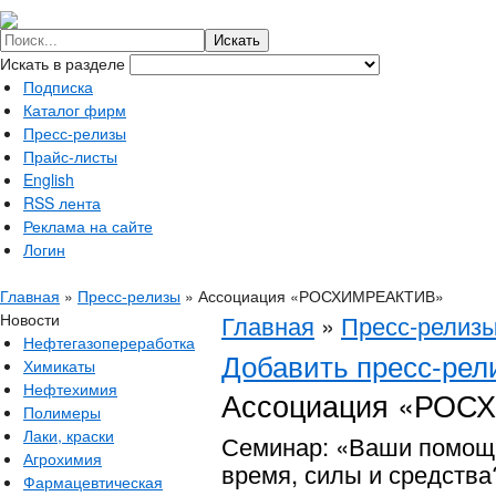
Искать в разделе
Подписка
Каталог фирм
Пресс-релизы
Прайс-листы
English
RSS лента
Реклама на сайте
Логин
Главная
»
Пресс-релизы
»
Ассоциация «РОСХИМРЕАКТИВ»
Новости
Главная
»
Пресс-релиз
Нефтегазопереработка
Добавить пресс-рел
Химикаты
Нефтехимия
Ассоциация «РО
Полимеры
Лаки, краски
Семинар: «Ваши помощн
Агрохимия
время, силы и средства
Фармацевтическая