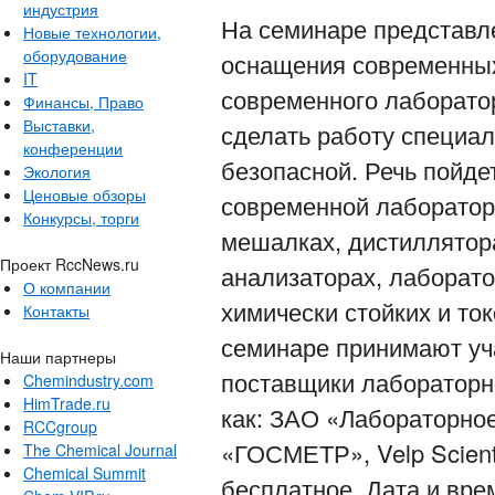
индустрия
На семинаре представл
Новые технологии,
оборудование
оснащения современных
IT
современного лаборато
Финансы, Право
Выставки,
сделать работу специал
конференции
безопасной. Речь пойде
Экология
Ценовые обзоры
современной лаборатор
Конкурсы, торги
мешалках, дистиллятора
Проект RccNews.ru
анализаторах, лаборат
О компании
химически стойких и то
Контакты
семинаре принимают уч
Наши партнеры
поставщики лабораторн
Chemindustry.com
HimTrade.ru
как: ЗАО «Лабораторно
RCCgroup
«ГОСМЕТР», Velp Scient
The Chemical Journal
Chemical Summit
бесплатное. Дата и врем