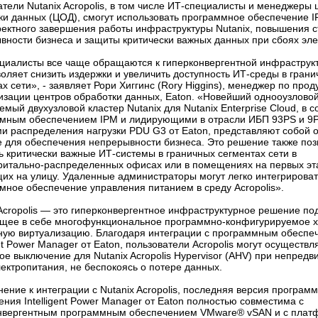
атели Nutanix Acropolis, в том числе ИТ-специалисты и менеджеры 
ки данных (ЦОД), смогут использовать программное обеспечение I
ректного завершения работы инфраструктуры Nutanix, повышения 
вности бизнеса и защиты критически важных данных при сбоях эле
циалисты все чаще обращаются к гиперконвергентной инфраструкту
воляет снизить издержки и увеличить доступность ИТ-среды в гран
х сети», - заявляет Рори Хиггинс (Rory Higgins), менеджер по прод
изации центров обработки данных, Eaton. «Новейший однооузловой
мый двухузловой кластер Nutanix для Nutanix Enterprise Cloud, в с
мным обеспечением IPM и лидирующими в отрасли ИБП 93PS и 9
и распределения нагрузки PDU G3 от Eaton, представляют собой 
 для обеспечения непрерывности бизнеса. Это решение также поз
ь критически важные ИТ-системы в граничных сегментах сети в
ритально-распределенных офисах или в помещениях на первых эт
их на улицу. Удаленные администраторы могут легко интегрироват
мное обеспечение управления питанием в среду Acropolis».
 Acropolis — это гиперконвергентное инфраструктурное решение по
щее в себе многофункциональное программно-конфигурируемое 
ную виртуализацию. Благодаря интеграции с программным обеспе
ent Power Manager от Eaton, пользователи Acropolis могут осуществл
ое выключение для Nutanix Acropolis Hypervisor (AHV) при непред
лектропитания, не беспокоясь о потере данных.
нение к интеграции с Nutanix Acropolis, последняя версия програм
ения Intelligent Power Manager от Eaton полностью совместима с
нвергентным программным обеспечением VMware® vSAN и с плат