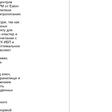
центров
PM от Eaton
степени
ктропитания.
ре, так как
ичных
укту для
 кластер и
очетании с
PX ИБП и
оптимальное
воляет
ажах,
ь
д ключ,
хранилище и
чением
ять
виденных
много
формой