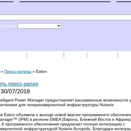
в разделе
сс-релизы
Прайс-листы
English
RSS лента
Рек
»
Пресс-релизы
»
Eaton
ть пресс-релиз
n
30/07/2018
ntelligent Power Manager предоставляет расширенные возможности 
питанием для гиперконвергентной инфраструктуры Nutanix
я Eaton объявила о выходе новой версии программного обеспечения
anager™ (IPM) в регионе EMEA (Европа, Ближний Восток и Африка
1.6 программного обеспечения предлагает полную интеграцию с
нвергентной инфраструктурой Nutanix Acropolis. Благодаря интегра