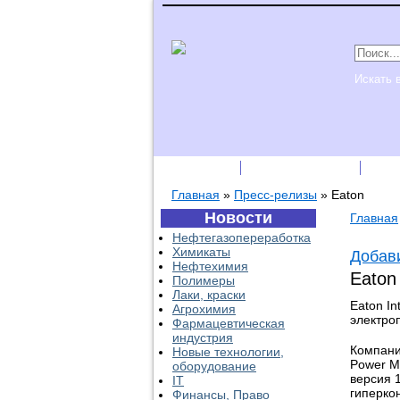
Искать 
Подписка
Каталог фирм
Пре
Главная
»
Пресс-релизы
»
Eaton
Новости
Главная
Нефтегазопереработка
Химикаты
Добави
Нефтехимия
Eato
Полимеры
Лаки, краски
Eaton I
Агрохимия
электро
Фармацевтическая
индустрия
Компани
Новые технологии,
Power M
оборудование
версия 
IT
гиперко
Финансы, Право