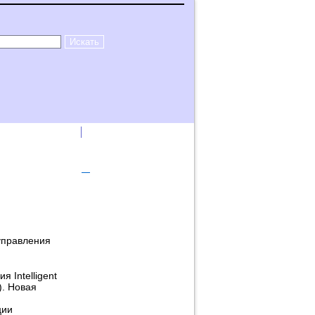
лама на сайте
Логин
управления
 Intelligent
). Новая
ции