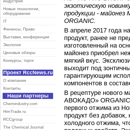
индустрия
экзотическую новинк
Новые технологии,
продукции - майоне
оборудование
ORGANIC.
IT
В апреле 2017 года н
Финансы, Право
продукт, ранее не пр
Выставки, конференции
изготовленный на осн
Экология
майонез приобрел не
Ценовые обзоры
мягкий вкус. Эксклю
Конкурсы, торги
выходит под зонтич
Проект RccNews.ru
гарантирующим испол
О компании
компонентов в состав
Контакты
В рецептуре нового
Наши партнеры
АВОКАДО» ORGANIC с
Chemindustry.com
первого отжима из Но
HimTrade.ru
продукт без добавок,
RCCgroup
холодного отжима, чт
The Chemical Journal