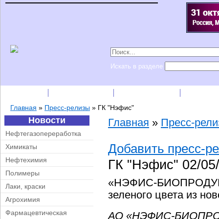
Искать в разделе
Подписка
Каталог фирм
Пресс-релизы
Прайс-
Главная
»
Пресс-релизы
»
ГК "Нэфис"
Новости
Главная
»
Пресс-рел
Нефтегазопереработка
Добавить пресс-р
Химикаты
Нефтехимия
ГК "Нэфис"
02/05
Полимеры
«НЭФИС-БИОПРОДУКТ
Лаки, краски
зеленого цвета из но
Агрохимия
Фармацевтическая
АО «НЭФИС-БИОПРОД