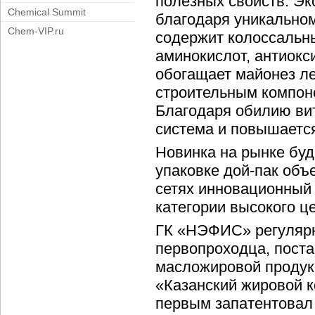
полезных свойств. Эк
Chemical Summit
благодаря уникальном
Chem-VIP.ru
содержит колоссальны
аминокислот, антиокс
обогащает майонез л
строительным компоне
Благодаря обилию ви
система и повышается
Новинка на рынке буд
упаковке дой-пак объ
сетях инновационный 
категории высокого ц
ГК «НЭФИС» регулярн
первопроходца, поста
масложировой продук
«Казанский жировой 
первым запатентовал