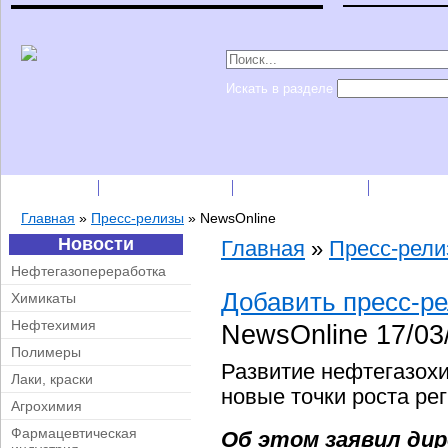
Искать в разделе
Подписка
Каталог фирм
Пресс-релизы
Прайс-
Главная
»
Пресс-релизы
»
NewsOnline
Новости
Главная
»
Пресс-рел
Нефтегазопереработка
Добавить пресс-р
Химикаты
Нефтехимия
NewsOnline
17/03
Полимеры
Развитие нефтегазохи
Лаки, краски
новые точки роста ре
Агрохимия
Фармацевтическая
Об этом заявил дир