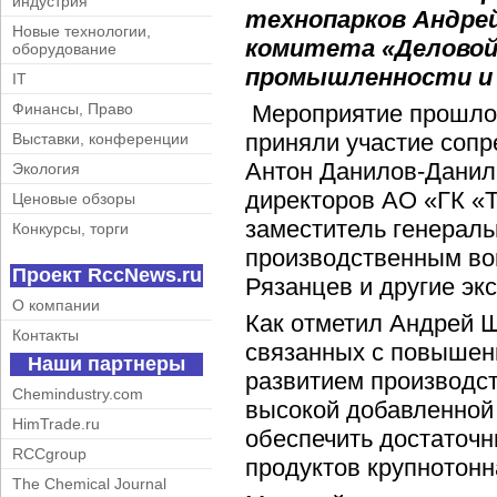
индустрия
технопарков Андрей
Новые технологии,
комитета «Деловой 
оборудование
промышленности и
IT
Мероприятие прошло 1
Финансы, Право
приняли участие соп
Выставки, конференции
Антон Данилов-Данил
Экология
директоров АО «ГК «Т
Ценовые обзоры
заместитель генераль
Конкурсы, торги
производственным во
Проект RccNews.ru
Рязанцев и другие эк
О компании
Как отметил Андрей Ш
Контакты
связанных с повышен
Наши партнеры
развитием производст
Chemindustry.com
высокой добавленной
HimTrade.ru
обеспечить достаточ
RCCgroup
продуктов крупнотонн
The Chemical Journal