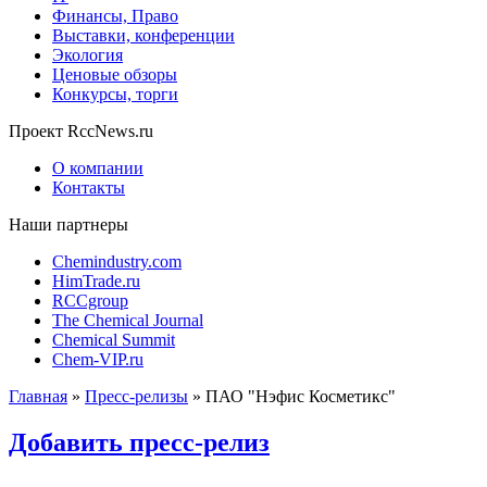
Финансы, Право
Выставки, конференции
Экология
Ценовые обзоры
Конкурсы, торги
Проект RccNews.ru
О компании
Контакты
Наши партнеры
Chemindustry.com
HimTrade.ru
RCCgroup
The Chemical Journal
Chemical Summit
Chem-VIP.ru
Главная
»
Пресс-релизы
»
ПАО "Нэфис Косметикс"
Добавить пресс-релиз