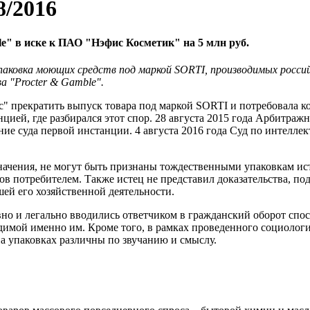
8/2016
e" в иске к ПАО "Нэфис Косметик" на 5 млн руб.
паковка моющих средств под маркой S
ORTI
, производимых росс
ва "Procter & Gamble".
с" прекратить выпуск товара под маркой SORTI и потребовала 
нцией, где разбирался этот спор. 28 августа 2015 года Арбитра
ие суда первой инстанции. 4 августа 2016 года Суд по интелле
значения, не могут быть признаны тождественными упаковкам и
в потребителем. Также истец не представил доказательства, п
ей его хозяйственной деятельности.
вно и легально вводились ответчиком в гражданский оборот спо
димой именно им. Кроме того, в рамках проведенного социолог
а упаковках различны по звучанию и смыслу.