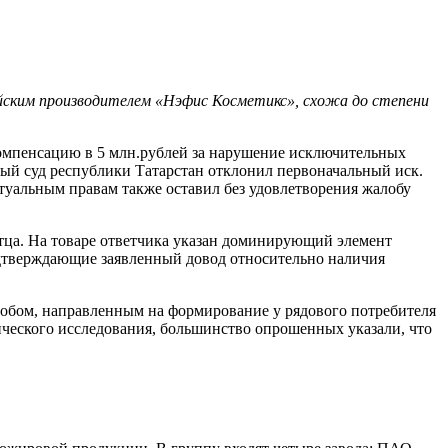
ийским производителем «Нэфис Косметикс», схожа до степени
компенсацию в 5 млн.рублей за нарушение исключительных
жный суд республики Татарстан отклонил первоначальный иск.
ктуальным правам также оставил без удовлетворения жалобу
стца. На товаре ответчика указан доминирующий элемент
одтверждающие заявленный довод относительно наличия
собом, направленным на формирование у рядового потребителя
ического исследования, большинство опрошенных указали, что