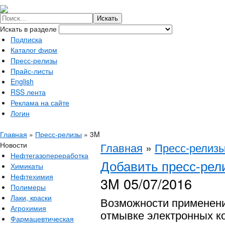
Искать в разделе
Подписка
Каталог фирм
Пресс-релизы
Прайс-листы
English
RSS лента
Реклама на сайте
Логин
Главная
»
Пресс-релизы
»
3M
Новости
Главная
»
Пресс-релиз
Нефтегазопереработка
Добавить пресс-рел
Химикаты
Нефтехимия
3M
05/07/2016
Полимеры
Лаки, краски
Возможности применен
Агрохимия
отмывке электронных к
Фармацевтическая