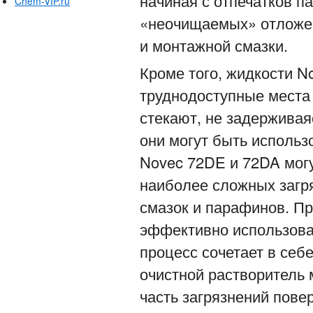
начиная с отпечатков п
Chem-VIP.ru
«неочищаемых» отложен
и монтажной смазки.
Кроме того, жидкости N
труднодоступные места
стекают, не задерживаяс
они могут быть использ
Novec 72DE и 72DA мог
наиболее сложных загр
смазок и парафинов. Пр
эффективно использова
процесс сочетает в себ
очистной растворитель 
часть загрязнений пове