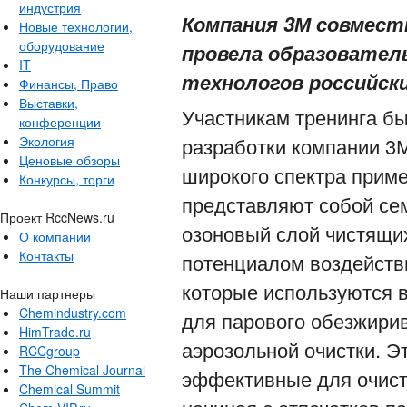
индустрия
Компания 3М совмест
Новые технологии,
оборудование
провела образовател
IT
технологов российски
Финансы, Право
Выставки,
Участникам тренинга б
конференции
разработки компании 3М
Экология
Ценовые обзоры
широкого спектра прим
Конкурсы, торги
представляют собой се
Проект RccNews.ru
озоновый слой чистящих
О компании
Контакты
потенциалом воздейств
которые используются 
Наши партнеры
Chemindustry.com
для парового обезжирив
HimTrade.ru
аэрозольной очистки. 
RCCgroup
The Chemical Journal
эффективные для очистк
Chemical Summit