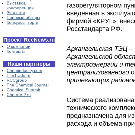
Выставки,
газорегуляторном пун
конференции
введенная в эксплуа
Экология
Ценовые обзоры
фирмой «КРУГ», внесе
Конкурсы, торги
Росстандарта РФ.
Проект RccNews.ru
О компании
Архангельская ТЭЦ –
Контакты
Архангельской облас
электроэнергии и те
Наши партнеры
Chemindustry.com
централизованного о
HimTrade.ru
прилегающих районов
RCCgroup
The Chemical Journal
Chemical Summit
Chem-VIP.ru
Система реализована 
технического комплек
предназначена для и
расхода и объема при