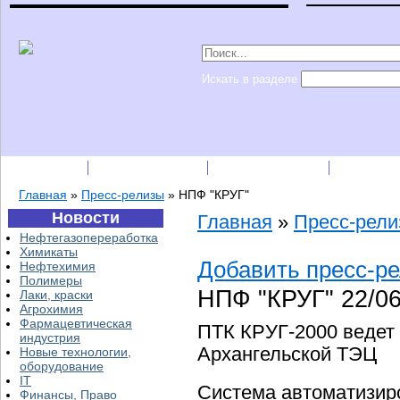
Искать в разделе
Подписка
Каталог фирм
Пресс-релизы
Прайс-
Главная
»
Пресс-релизы
»
НПФ "КРУГ"
Новости
Главная
»
Пресс-рел
Нефтегазопереработка
Химикаты
Добавить пресс-р
Нефтехимия
Полимеры
НПФ "КРУГ"
22/0
Лаки, краски
Агрохимия
Фармацевтическая
ПТК КРУГ-2000 ведет 
индустрия
Архангельской ТЭЦ
Новые технологии,
оборудование
IT
Система автоматизиро
Финансы, Право