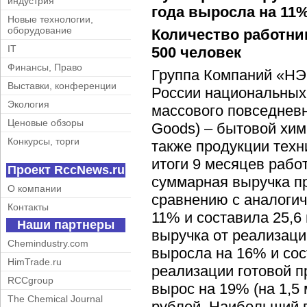
индустрия
года выросла на 11
Новые технологии,
оборудование
Количество работни
IT
500 человек
Финансы, Право
Группа Компаний «НЭ
Выставки, конференции
России национальных
Экология
массового повседневн
Ценовые обзоры
Goods) – бытовой хим
Конкурсы, торги
также продукции техн
итоги 9 месяцев рабо
Проект RccNews.ru
суммарная выручка п
О компании
сравнению с аналоги
Контакты
11% и составила 25,6 
Наши партнеры
выручка от реализаци
Chemindustry.com
выросла на 16% и со
HimTrade.ru
реализации готовой 
RCCgroup
вырос на 19% (на 1,5
The Chemical Journal
рублей. Наибольший 