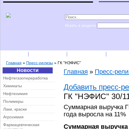
Искать в разделе
Подписка
Каталог фирм
Пресс-релизы
Прайс-
Главная
»
Пресс-релизы
»
ГК "НЭФИС"
Новости
Главная
»
Пресс-рел
Нефтегазопереработка
Добавить пресс-р
Химикаты
Нефтехимия
ГК "НЭФИС"
30/1
Полимеры
Суммарная выручка Г
Лаки, краски
года выросла на 11%
Агрохимия
Фармацевтическая
Суммарная выручка 