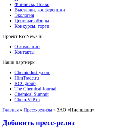
Финансы, Право
Выставки, конференции
Экология
Ценовые обзоры
Конкурсы, торги
Проект RccNews.ru
О компании
Контакты
Наши партнеры
Chemindustry.com
HimTrade.ru
RCCgroup
The Chemical Journal
Chemical Summit
Chem-VIP.ru
Главная
»
Пресс-релизы
»
ЗАО «Ниеншанц»
Добавить пресс-релиз