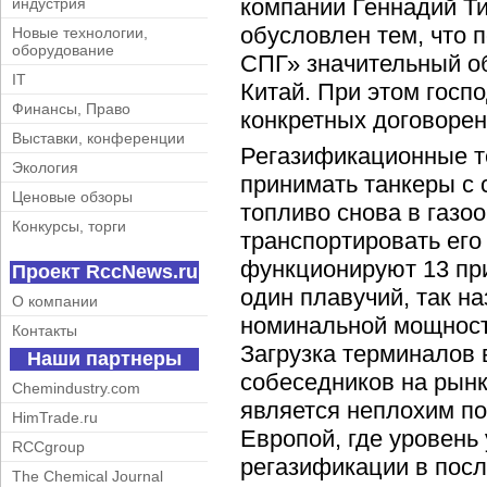
компании Геннадий Ти
индустрия
обусловлен тем, что 
Новые технологии,
оборудование
СПГ» значительный об
IT
Китай. При этом госп
Финансы, Право
конкретных договорен
Выставки, конференции
Регазификационные т
Экология
принимать танкеры с
Ценовые обзоры
топливо снова в газо
Конкурсы, торги
транспортировать его
функционируют 13 пр
Проект RccNews.ru
один плавучий, так 
О компании
номинальной мощность
Контакты
Загрузка терминалов 
Наши партнеры
собеседников на рынк
Chemindustry.com
является неплохим по
HimTrade.ru
Европой, где уровень
RCCgroup
регазификации в посл
The Chemical Journal