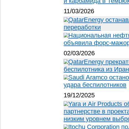
и карбамида в Темрюк
11/03/2026
QatarEnergy остана
переработки
Национальная нефт
объявила форс-мажо
02/03/2026
QatarEnergy прекрат
беспилотника из Ира
Saudi Aramco остан
удара беспилотников
19/12/2025
Yara и Air Products
партнерстве в проект
низким уровнем выбр
Itochu Corporation 