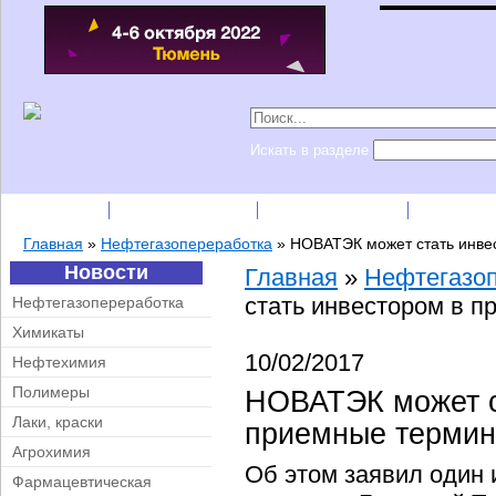
Искать в разделе
Подписка
Каталог фирм
Пресс-релизы
Прайс-
Главная
»
Нефтегазопереработка
»
НОВАТЭК может стать инве
Новости
Главная
»
Нефтегазо
стать инвестором в 
Нефтегазопереработка
Химикаты
10/02/2017
Нефтехимия
Полимеры
НОВАТЭК может с
Лаки, краски
приемные термин
Агрохимия
Об этом заявил один 
Фармацевтическая