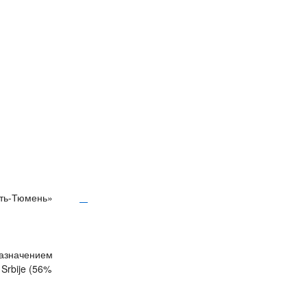
фть-Тюмень»
назначением
Srbije (56%