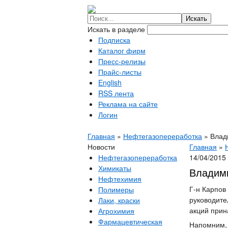
Искать в разделе
Подписка
Каталог фирм
Пресс-релизы
Прайс-листы
English
RSS лента
Реклама на сайте
Логин
Главная
»
Нефтегазопереработка
»
Влад
Новости
Главная
»
Нефтегазопереработка
14/04/2015
Химикаты
Владими
Нефтехимия
Г-н Карпов
Полимеры
руководите
Лаки, краски
акций прин
Агрохимия
Фармацевтическая
Напомним, 