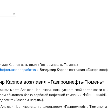
имир Карпов возглавил «Газпромнефть-Тюмень»
Нефтегазопереработка
»
Владимир Карпов возглавил «Газпромне
р Карпов возглавил «Газпромнефть-Тюмень»
 занял место Алексея Черникова, покинувшего свой пост в связи с 
лем сбытового блока сербской нефтяной компании Naftna Industrija 
адлежит «Газпром нефти»).
Алексей Черников стал гендиректором «Газпромнефть-Тюмень» и