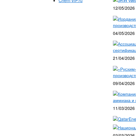
SKW уве
Chem-VIP.ru
12/05/2026
Иордания
производст
04/05/2026
Ассоциац
сертифика
21/04/2026
«Русхим»
производст
09/04/2026
Компания
аммиака и 
11/03/2026
QatarEne
Национа
02/03/2026