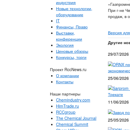
индустрия
«Газпромне
Новые технологии,
При г-не Ч
оборудование
продаж, в 
IT
Финансы, Право
Версия для
Выставки,
конференции
Другие но
Экология
Ценовые обзоры
29/07/2026
Конкурсы, торги
ORNX при
Проект RccNews.ru
экономичес
О компании
25/06/2026
Контакты
Sarprom 
Наши партнеры
Трекате
Chemindustry.com
11/06/2026
HimTrade.ru
RCCgroup
Завод по
The Chemical Journal
25/05/2026
Chemical Summit