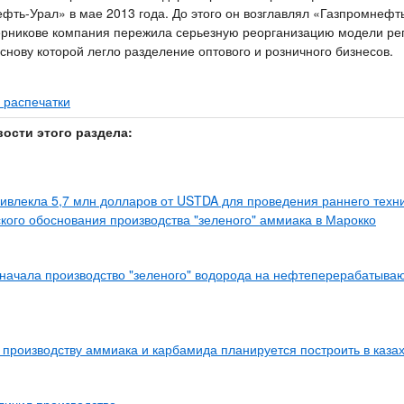
фть-Урал» в мае 2013 года. До этого он возглавлял «Газпромнефт
ерникове компания пережила серьезную реорганизацию модели ре
основу которой легло разделение оптового и розничного бизнесов.
 распечатки
вости этого раздела:
влекла 5,7 млн долларов от USTDA для проведения раннего техни
кого обоснования производства "зеленого" аммиака в Марокко
начала производство "зеленого" водорода на нефтеперерабатыва
 производству аммиака и карбамида планируется построить в каза