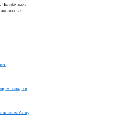
ь-Челябинск».
гиональных
ко-
ющем заводе в
хстанском Актау