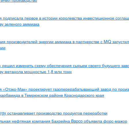
личил производство
 подписала первое в истории королевства инвестиционное согла
ву зеленого аммиака
ия производителей энергии аммиака в партнерстве с MiQ запустил
ции
 решил изменить схему обеспечения сырьем своего будущего зав
ву метанола мощностью 1,8 млн тонн
 «Отэко-Мак» проектирует газоперерабатывающий завод по произ
карбамида в Темрюкском районе Краснодарского края
rgy останавливает производство продуктов переработки
льная нефтяная компания Бахрейна Bapco объявила форс-мажор