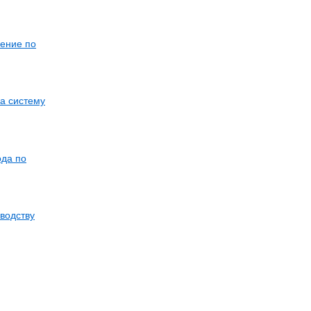
шение по
а систему
ода по
водству