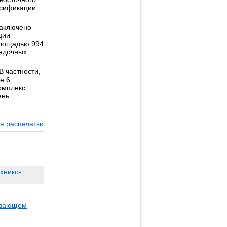
рсификации
заключено
ции
площадью 994
ведочных
В частности,
е 6
омплекс
ень
и
я распечатки
хнико-
тывающем