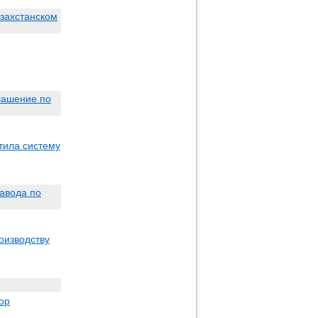
азахстанском
лашение по
тила систему
авода по
оизводству
ор