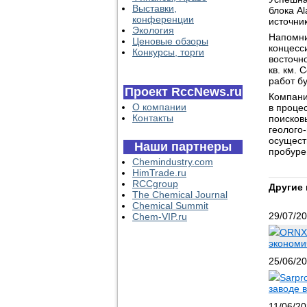
Выставки,
блока A
конференции
источни
Экология
Напомни
Ценовые обзоры
концесс
Конкурсы, торги
восточн
кв. км.
работ б
Проект RccNews.ru
Компани
О компании
в проце
Контакты
поисков
геолого
осущест
Наши партнеры
пробуре
Chemindustry.com
HimTrade.ru
RCCgroup
Другие 
The Chemical Journal
Chemical Summit
29/07/2
Chem-VIP.ru
ORNX 
экономи
25/06/2
Sarpr
заводе в
11/06/2