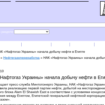
в разделе
сс-релизы
Прайс-листы
English
RSS лента
Рек
К «Нафтогаз Украины» начала добычу нефти в Египте
»
Нефтегазопереработка
»
НАК «Нафтогаз Украины» начала добыч
010
Нафтогаз Украины» начала добычу нефти в Еги
бщает пресс-служба Минтопэнерго Украины, НАК «Нафтогаз Украи
вила реализацию первой партии нефти, добытой на месторожден
го блока Alam El Shawish Еаst в соответствии с условиями концесс
ния между Египтом, Египетской генеральной нефтяной корпорацие
азом».
я реализация проекта по разведке и промышленной эксплуатации 