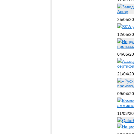
Завод
Актау
25/05/2
SKW у
12/05/2
Иорда
произво
04/05/2
Ассоц
сертифи
21/04/2
«Русх
произво
09/04/2
Компа
аммиака
11/03/2
Qatar
Нацио