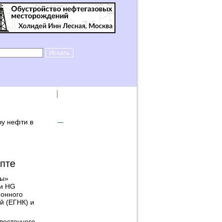
лама на сайте
Логин
у нефти в
пте
ны»
ии HG
ионного
й (ЕГНК) и
восточного