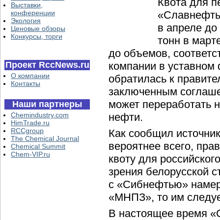
Квота для п
Выставки,
конференции
«Славнефть
Экология
в апреле до 
Ценовые обзоры
Конкурсы, торги
тонн в март
до объемов, соответ
Проект RccNews.ru
компании в уставном
О компании
обратилась к правите
Контакты
заключенным соглаше
может переработать 
Наши партнеры
Chemindustry.com
нефти.
HimTrade.ru
RCCgroup
Как сообщил источник
The Chemical Journal
вероятнее всего, пра
Chemical Summit
Chem-VIP.ru
квоту для российског
зрения белорусской 
с «Сибнефтью» намер
«МНПЗ», то им следу
В настоящее время «