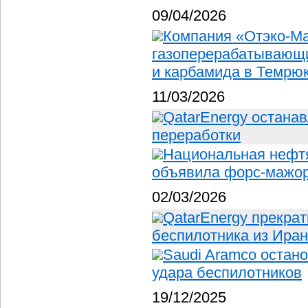
09/04/2026
Компания «Отэко-Ма
газоперерабатывающи
и карбамида в Темрюк
11/03/2026
QatarEnergy остана
переработки
Национальная нефт
объявила форс-мажо
02/03/2026
QatarEnergy прекрат
беспилотника из Ира
Saudi Aramco остан
удара беспилотников
19/12/2025