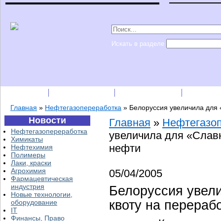
Искать в разделе
Подписка
Каталог фирм
Пресс-релизы
Прайс-
Главная
»
Нефтегазопереработка
»
Белоруссия увеличила для 
Новости
Главная
»
Нефтегазо
Нефтегазопереработка
увеличила для «Слав
Химикаты
нефти
Нефтехимия
Полимеры
Лаки, краски
Агрохимия
05/04/2005
Фармацевтическая
индустрия
Белоруссия увел
Новые технологии,
квоту на перераб
оборудование
IT
Финансы, Право