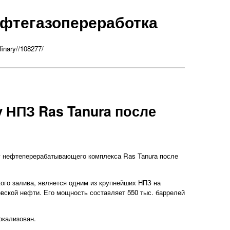
фтегазопереработка
finary//108277/
 НПЗ Ras Tanura после
у нефтеперерабатывающего комплекса Ras Tanura после
ого залива, является одним из крупнейших НПЗ на
ской нефти. Его мощность составляет 550 тыс. баррелей
окализован.