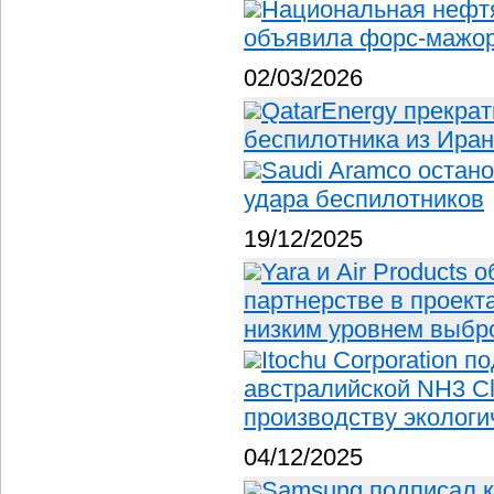
Национальная нефт
объявила форс-мажо
02/03/2026
QatarEnergy прекрат
беспилотника из Ира
Saudi Aramco остан
удара беспилотников
19/12/2025
Yara и Air Products
партнерстве в проект
низким уровнем выбр
Itochu Corporation 
австралийской NH3 Cl
производству экологи
04/12/2025
Samsung подписал ко