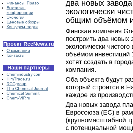
два новых завода
Финансы, Право
Выставки,
экологически чис
конференции
Экология
общим объёмом и
Ценовые обзоры
Конкурсы, торги
Финская компания Gre
построить два новых 
Проект RccNews.ru
экологически чистого
О компании
объёмом инвестиций 1
Контакты
хотят создать в горо
Наши партнеры
компания.
Chemindustry.com
Оба объекта будут ра
HimTrade.ru
RCCgroup
который строится в Н
The Chemical Journal
Chemical Summit
каждое из производст
Chem-VIP.ru
Два новых завода пла
Евросоюза (ЕС) в рам
(крупномасштабной т
с потенциальной мощ