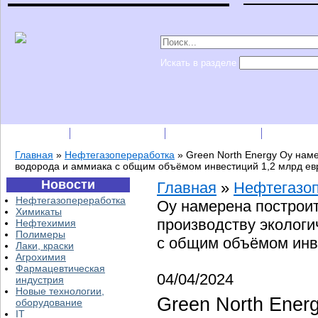
Искать в разделе
Подписка
Каталог фирм
Пресс-релизы
Прайс-
Главная
»
Нефтегазопереработка
»
Green North Energy Oy наме
водорода и аммиака с общим объёмом инвестиций 1,2 млрд ев
Новости
Главная
»
Нефтегазо
Нефтегазопереработка
Oy намерена построит
Химикаты
производству экологи
Нефтехимия
Полимеры
с общим объёмом инв
Лаки, краски
Агрохимия
Фармацевтическая
04/04/2024
индустрия
Новые технологии,
Green North Ener
оборудование
IT