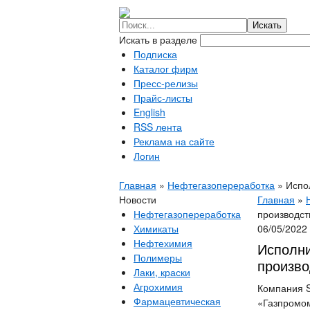
Искать в разделе
Подписка
Каталог фирм
Пресс-релизы
Прайс-листы
English
RSS лента
Реклама на сайте
Логин
Главная
»
Нефтегазопереработка
»
Испо
Новости
Главная
»
Нефтегазопереработка
производст
Химикаты
06/05/2022
Нефтехимия
Исполни
Полимеры
произво
Лаки, краски
Агрохимия
Компания S
Фармацевтическая
«Газпромом