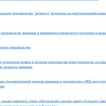
начала производство "зеленого" водорода на нефтеперерабатыва
 производству аммиака и карбамида планируется построить в каза
личил производство
 подписала первое в истории королевства инвестиционное согла
ву зеленого аммиака
ия производителей энергии аммиака в партнерстве с MiQ запустил
ции
 решил изменить схему обеспечения сырьем своего будущего зав
ву метанола мощностью 1,8 млн тонн