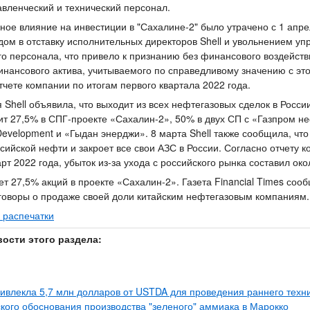
авленческий и технический персонал.
ное влияние на инвестиции в "Сахалине-2" было утрачено с 1 апрел
одом в отставку исполнительных директоров Shell и увольнением уп
го персонала, что привело к признанию без финансового воздейств
инансового актива, учитываемого по справедливому значению с эт
отчете компании по итогам первого квартала 2022 года.
Shell объявила, что выходит из всех нефтегазовых сделок в России
т 27,5% в СПГ-проекте «Сахалин-2», 50% в двух СП с «Газпром 
Development и «Гыдан энерджи». 8 марта Shell также сообщила, что
ссийской нефти и закроет все свои АЗС в России. Согласно отчету 
т 2022 года, убыток из-за ухода с российского рынка составил око
ет 27,5% акций в проекте «Сахалин-2». Газета Financial Times сооб
говоры о продаже своей доли китайским нефтегазовым компаниям.
 распечатки
вости этого раздела:
влекла 5,7 млн долларов от USTDA для проведения раннего техни
кого обоснования производства "зеленого" аммиака в Марокко