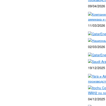
09/04/2026
Компания
аммиака и 
11/03/2026
QatarEne
Национа
02/03/2026
QatarEne
Saudi Ar
19/12/2025
Yara и A
производст
Itochu C
WAH2 по пр
04/12/2025