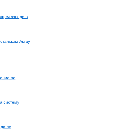
ющем заводе в
хстанском Актау
шение по
а систему
ода по