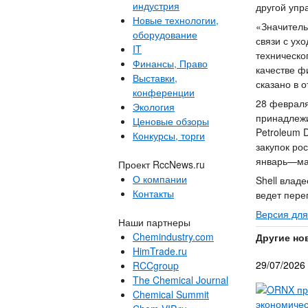
индустрия
другой упр
Новые технологии,
«Значитель
оборудование
связи с ух
IT
техническо
Финансы, Право
качестве ф
Выставки,
сказано в 
конференции
28 февраля 
Экология
принадлежи
Ценовые обзоры
Petroleum 
Конкурсы, торги
закупок ро
январь—мар
Проект RccNews.ru
О компании
Shell владе
Контакты
ведет пере
Версия для
Наши партнеры
Chemindustry.com
Другие но
HimTrade.ru
29/07/2026
RCCgroup
The Chemical Journal
ORNX при
Chemical Summit
экономичес