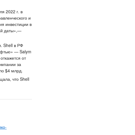
я 2022 г. в
равленческого и
ия инвестиции в
ой даты»,—
. Shell в РФ
нефтью» — Salym
 откажется от
компании за
ло $4 млрд.
щала, что Shell
ко-