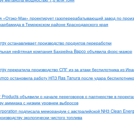
 «Отэко-Мак» проектирует газоперерабатывающий завод по произ
карбамида в Темрюкском районе Краснодарского края
rgy останавливает производство продуктов переработки
льная нефтяная компания Бахрейна Bapco объявила форс-мажор
rgy прекратила производство СПГ из-за атаки беспилотника из Ира
amco остановила работу НПЗ Ras Tanura после удара беспилотник
ir Products объявили о начале переговоров о партнерстве в проекта
ву аммиака с низким уровнем выбросов
orporation подписала меморандум с австралийской NH3 Clean Energ
оизводству экологически чистого топлива