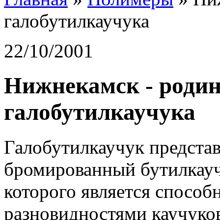
галобутилкаучука
22/10/2001
Нижнекамск - родин
галобутилкаучука
Галобутилкаучук предста
бромированный бутилкауч
которого является способ
разновидностями каучуко