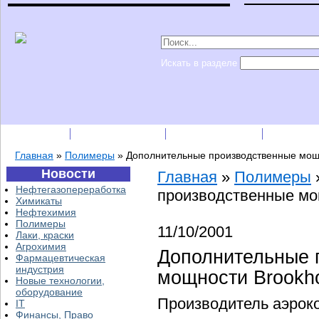
Искать в разделе
Подписка
Каталог фирм
Пресс-релизы
Прайс-
Главная
»
Полимеры
»
Дополнительные производственные мощ
Новости
Главная
»
Полимеры
Нефтегазопереработка
производственные мо
Химикаты
Нефтехимия
Полимеры
11/10/2001
Лаки, краски
Агрохимия
Дополнительные 
Фармацевтическая
индустрия
мощности Brookh
Новые технологии,
оборудование
Производитель аэрок
IT
Финансы, Право