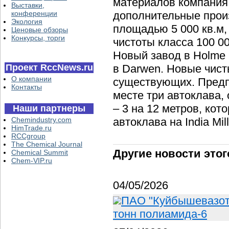
материалов компания
Выставки,
конференции
дополнительные про
Экология
площадью 5 000 кв.м
Ценовые обзоры
Конкурсы, торги
чистоты класса 100 0
Новый завод в Holme M
Проект RccNews.ru
в Darwen. Новые чис
О компании
существующих. Предп
Контакты
месте три автоклава, 
– 3 на 12 метров, ко
Наши партнеры
Chemindustry.com
автоклава на India Mill
HimTrade.ru
RCCgroup
The Chemical Journal
Другие новости этог
Chemical Summit
Chem-VIP.ru
04/05/2026
ПАО "Куйбышевазот"
тонн полиамида-6