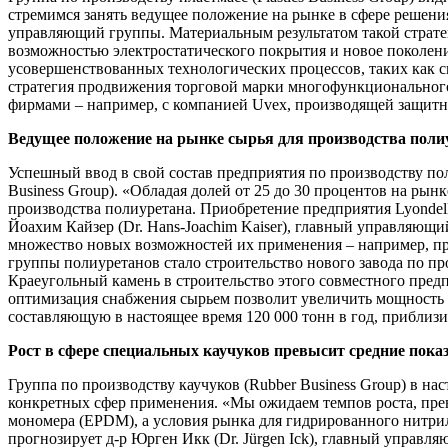
стремимся занять ведущее положение на рынке в сфере решения т
управляющий группы. Материальным результатом такой стратег
возможностью электростатического покрытия и новое поколение
усовершенствованных технологических процессов, таких как с
стратегия продвижения торговой марки многофункционального
фирмами – например, с компанией Uvex, производящей защитн
Ведущее положение на рынке сырья для производства поли
Успешный ввод в свой состав предприятия по производству по
Business Group). «Обладая долей от 25 до 30 процентов на ры
производства полиуретана. Приобретение предприятия Lyondel
Йоахим Кайзер (Dr. Hans-Joachim Kaiser), главный управляю
множество новых возможностей их применения – например, пр
группы полиуретанов стало строительство нового завода по пр
Краеугольный камень в строительство этого совместного предпр
оптимизация снабжения сырьем позволит увеличить мощность 
составляющую в настоящее время 120 000 тонн в год, приблизит
Рост в сфере специальных каучуков превысит средние пока
Группа по производству каучуков (Rubber Business Group) в н
конкретных сфер применения. «Мы ожидаем темпов роста, прев
мономера (EPDM), а условия рынка для гидрированного нитриль
прогнозирует д-р Юрген Икк (Dr. Jürgen Ick), главный управл