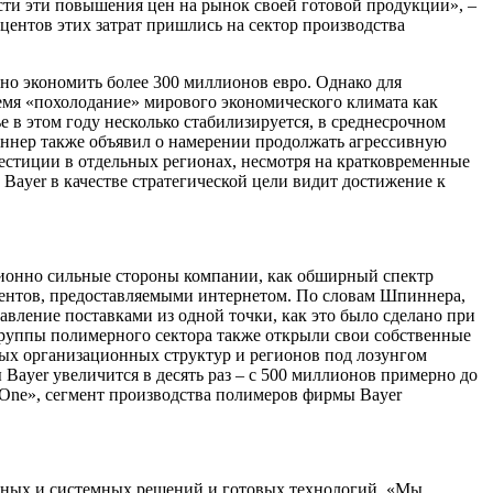
нести эти повышения цен на рынок своей готовой продукции», –
центов этих затрат пришлись на сектор производства
но экономить более 300 миллионов евро. Однако для
мя «похолодание» мирового экономического климата как
е в этом году несколько стабилизируется, в среднесрочном
иннер также объявил о намерении продолжать агрессивную
стиции в отдельных регионах, несмотря на кратковременные
Bayer в качестве стратегической цели видит достижение к
иционно сильные стороны компании, как обширный спектр
иентов, предоставляемыми интернетом. По словам Шпиннера,
равление поставками из одной точки, как это было сделано при
группы полимерного сектора также открыли свои собственные
ых организационных структур и регионов под лозунгом
Bayer увеличится в десять раз – с 500 миллионов примерно до
erOne», сегмент производства полимеров фирмы Bayer
иальных и системных решений и готовых технологий. «Мы