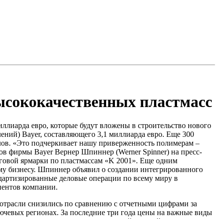
ысококачественных пластмасс
иллиарда евро, которые будут вложены в строительство нового
лений) Bayer, составляющего 3,1 миллиарда евро. Еще 300
лов. «Это подчеркивает нашу приверженность полимерам –
ов фирмы Bayer Вернер Шпиннер (Werner Spinner) на пресс-
рговой ярмарки по пластмассам «K 2001». Еще одним
му бизнесу. Шпиннер объявил о создании интегрированного
дартизированные деловые операции по всему миру в
иентов компании.
й отрасли снизились по сравнению с отчетными цифрами за
лючевых регионах. За последние три года цены на важные виды