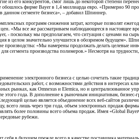
ногие из его конкурентов, смог лишь до некоторой степени пере
 обошлось фирме Bayer в 1,4 миллиарда евро. «Примерно 90 про
 в данном сегменте бизнеса», – добавил Шпиннер.
комплексных программ снижения затрат, которые позволят ежегод
ен. «Мы все же рассматриваем наблюдающееся в настоящее вре
er, - поскольку мы предполагаем, что ситуация с ценами на сырь
ация в целом значительно улучшится в обозримом будущем». Шп
 производства: «Мы намерены продолжать делать целевые инве
для сегмента производства полимеров.» Несмотря на трудности, 
применение электронного бизнеса с целью сочетать такие трад
довательских работ, с возможностями действия в интересах кл
ажных рынках, как Omnexus и Elemica, но и централизованное уп
еле этого года. В дополнение к рыночным инициативам, бизнес-
ледующей целью является объединение всех веб-сайтов различн
у, всего лишь через три года, объем электронных продаж фирмы 
ставлять более половины всего объема продаж. Имея «Global Bay
передовые рубежи.
видит себя в будущем прежде всего в качестве поставщика матер