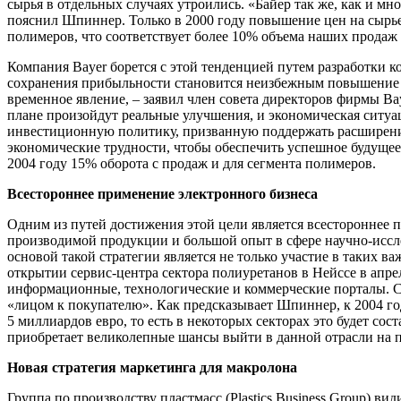
сырья в отдельных случаях утроились. «Байер так же, как и м
пояснил Шпиннер. Только в 2000 году повышение цен на сырье
полимеров, что соответствует более 10% объема наших продаж
Компания Bayer борется с этой тенденцией путем разработки 
сохранения прибыльности становится неизбежным повышение ц
временное явление, – заявил член совета директоров фирмы Bay
плане произойдут реальные улучшения, и экономическая ситу
инвестиционную политику, призванную поддержать расширение
экономические трудности, чтобы обеспечить успешное будущее 
2004 году 15% оборота с продаж и для сегмента полимеров.
Всестороннее применение электронного бизнеса
Одним из путей достижения этой цели является всестороннее 
производимой продукции и большой опыт в сфере научно-иссле
основой такой стратегии является не только участие в таких в
открытии сервис-центра сектора полиуретанов в Нейссе в апр
информационные, технологические и коммерческие порталы. С
«лицом к покупателю». Как предсказывает Шпиннер, к 2004 год
5 миллиардов евро, то есть в некоторых секторах это будет со
приобретает великолепные шансы выйти в данной отрасли на 
Новая стратегия маркетинга для макролона
Группа по производству пластмасс (Plastics Business Group) 