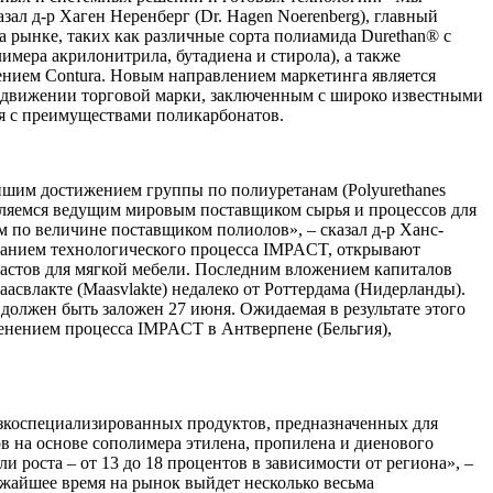
азал д-р Хаген Неренберг (Dr. Hagen Noerenberg), главный
 рынке, таких как различные сорта полиамида Durethan® с
мера акрилонитрила, бутадиена и стирола), а также
ением Contura. Новым направлением маркетинга является
одвижении торговой марки, заключенным с широко известными
я с преимуществами поликарбонатов.
йшим достижением группы по полиуретанам (Polyurethanes
 являемся ведущим мировым поставщиком сырья и процессов для
м по величине поставщиком полиолов», – сказал д-р Ханс-
ованием технологического процесса IMPACT, открывают
астов для мягкой мебели. Последним вложением капиталов
асвлакте (Maasvlakte) недалеко от Роттердама (Нидерланды).
 должен быть заложен 27 июня. Ожидаемая в результате этого
енением процесса IMPACT в Антверпене (Бельгия),
 узкоспециализированных продуктов, предназначенных для
 на основе сополимера этилена, пропилена и диенового
роста – от 13 до 18 процентов в зависимости от региона», –
лижайшее время на рынок выйдет несколько весьма