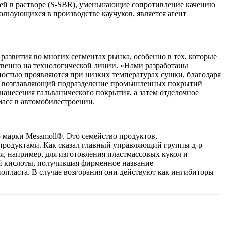
ей в растворе (S-SBR), уменьшающие сопротивление качению
ьзующихся в производстве каучуков, является агент
 развития во многих сегментах рынка, особенно в тех, которые
венно на технологической линии. «Нами разработаны
остью проявляются при низких температурах сушки, благодаря
er), возглавляющий подразделение промышленных покрытий
 нанесения гальванического покрытия, а затем отделочное
масс в автомобилестроении.
ю марки Mesamoll®. Это семейство продуктов,
продуктами. Как сказал главный управляющий группы д-р
ся, например, для изготовления пластмассовых кукол и
й кислоты, получившая фирменное название
енопласта. В случае возгорания они действуют как ингибиторы