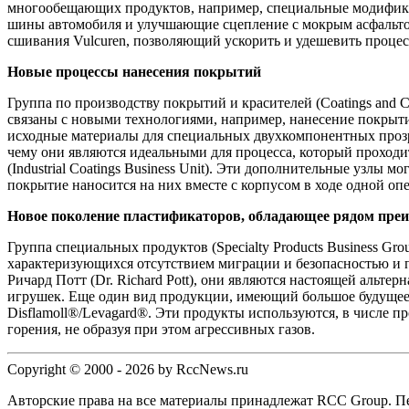
многообещающих продуктов, например, специальные модифика
шины автомобиля и улучшающие сцепление с мокрым асфальтом.
сшивания Vulcuren, позволяющий ускорить и удешевить процес
Новые процессы нанесения покрытий
Группа по производству покрытий и красителей (Coatings and C
связаны с новыми технологиями, например, нанесение покрыт
исходные материалы для специальных двухкомпонентных прозр
чему они являются идеальными для процесса, который проходи
(Industrial Coatings Business Unit). Эти дополнительные узлы
покрытие наносится на них вместе с корпусом в ходе одной о
Новое поколение пластификаторов, обладающее рядом пре
Группа специальных продуктов (Specialty Products Business G
характеризующихся отсутствием миграции и безопасностью и 
Ричард Потт (Dr. Richard Pott), они являются настоящей альте
игрушек. Еще один вид продукции, имеющий большое будущее
Disflamoll®/Levagard®. Эти продукты используются, в числе пр
горения, не образуя при этом агрессивных газов.
Copyright © 2000 - 2026 by RccNews.ru
Авторские права на все материалы принадлежат RCC Group. Пе