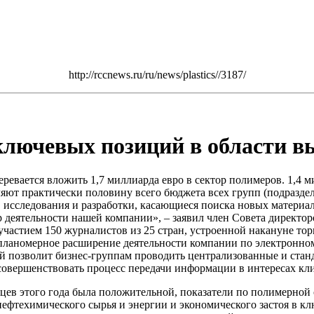
http://rccnews.ru/ru/news/plastics//3187/
ключевых позиций в области в
еревается вложить 1,7 миллиарда евро в сектор полимеров. 1,4 м
вляют практически половину всего бюджета всех групп (подразде
в исследования и разработки, касающиеся поиска новых материа
 деятельности нашей компании», – заявил член Совета директор
частием 150 журналистов из 25 стран, устроенной накануне то
планомерное расширение деятельности компании по электронно
й позволит бизнес-группам проводить централизованные и стан
усовершенствовать процесс передачи информации в интересах кл
сяцев этого года была положительной, показатели по полимерно
нефтехимического сырья и энергии и экономического застоя в к