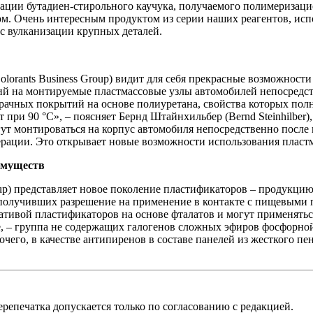
ции бутадиен-стирольного каучука, получаемого полимеризаци
 Очень интересным продуктом из серии наших реагентов, испол
с вулканизации крупных деталей.
olorants Business Group) видит для себя прекрасные возможности
ий на монтируемые пластмассовые узлы автомобилей непосредст
ачных покрытий на основе полиуретана, свойства которых полн
т при 90 °C», – поясняет Бернд Штайнхильбер (Bernd Steinhilb
 могут монтироваться на корпус автомобиля непосредственно после
перации. Это открывает новые возможности использования пласт
имуществ
roup) представляет новое поколение пластификаторов – продукци
получивших разрешение на применение в контакте с пищевыми 
рнативой пластификаторов на основе фталатов и могут применять
, – группа не содержащих галогенов сложных эфиров фосфорно
очего, в качестве антипиренов в составе панелей из жесткого п
репечатка допускается только по согласованию с редакцией.