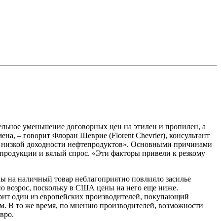
ельное уменьшение договорных цен на этилен и пропилен, а
а, – говорит Флоран Шеврие (Florent Chevrier), консультант
у и низкой доходности нефтепродуктов». Основными причинами
продукции и вялый спрос. «Эти факторы привели к резкому
ны на наличный товар неблагоприятно повлияло засилье
о возрос, поскольку в США цены на него еще ниже.
орит один из европейских производителей, покупающий
ам. В то же время, по мнению производителей, возможности
вро.