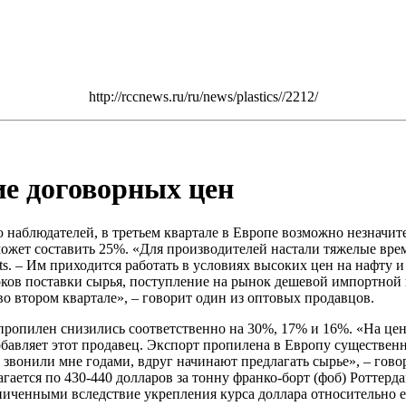
http://rccnews.ru/ru/news/plastics//2212/
е договорных цен
наблюдателей, в третьем квартале в Европе возможно незначит
ожет составить 25%. «Для производителей настали тяжелые времен
ts. – Им приходится работать в условиях высоких цен на нафт
оков поставки сырья, поступление на рынок дешевой импортной 
 втором квартале», – говорит один из оптовых продавцов.
 пропилен снизились соответственно на 30%, 17% и 16%. «На це
бавляет этот продавец. Экспорт пропилена в Европу существенн
 звонили мне годами, вдруг начинают предлагать сырье», – гов
гается по 430-440 долларов за тонну франко-борт (фоб) Роттерд
ченными вследствие укрепления курса доллара относительно е