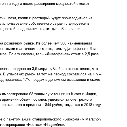
 тонн в год) и после расширения мощностей сможет
тки, мази, капли и растворы) будут производиться из
а использование собственного сырья планируется в
мощностей предприятия хватит для обеспечения
на розничном рынке. Из более чем 300 наименований
рентными в аптечном сегменте, гель «Диклофенак» был
ов. По его словам, гель «Диклофенак» стоит в 2,5 раза
фенака продано на 3,5 млрд рублей в оптовых ценах, что
В упаковках рынок за тот же период сократился на 1% –
риод пришлось 17% продаж в денежном выражении и около
 импортировано 63 тонны субстанции из Китая и Индии,
выражении объем поставок удвоился за счет резкого
 составляла в среднем 1 844 рубля, тогда как в 2018 году
е с пакетом акций ставропольского «Биокома» у Marathon
 госкорпорации «Ростех» «Нацимбио».