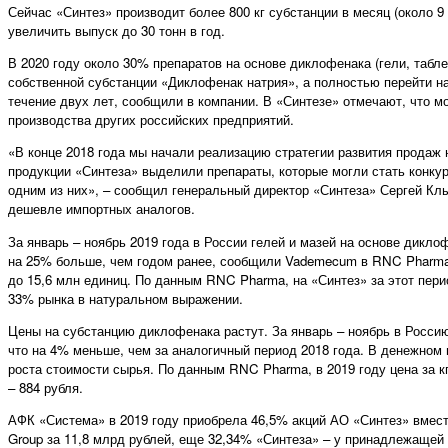
Сейчас «Синтез» производит более 800 кг субстанции в месяц (около 9
увеличить выпуск до 30 тонн в год.
В 2020 году около 30% препаратов на основе диклофенака (гели, табле
собственной субстанции «Диклофенак натрия», а полностью перейти н
течение двух лет, сообщили в компании. В «Синтезе» отмечают, что 
производства других российских предприятий.
«В конце 2018 года мы начали реализацию стратегии развития продаж 
продукции «Синтеза» выделили препараты, которые могли стать конку
одним из них», – сообщил генеральный директор «Синтеза» Сергей Клык
дешевле импортных аналогов.
За январь – ноябрь 2019 года в России гелей и мазей на основе дикло
на 25% больше, чем годом ранее, сообщили Vademecum в RNC Pharma. 
до 15,6 млн единиц. По данным RNC Pharma, на «Синтез» за этот пе
33% рынка в натуральном выражении.
Цены на субстанцию диклофенака растут. За январь – ноябрь в Россию
что на 4% меньше, чем за аналогичный период 2018 года. В денежном 
роста стоимости сырья. По данным RNC Pharma, в 2019 году цена за кг
– 884 рубля.
АФК «Система» в 2019 году приобрела 46,5% акций АО «Синтез» вмест
Group за 11,8 млрд рублей, еще 32,34% «Синтеза» – у принадлежащей