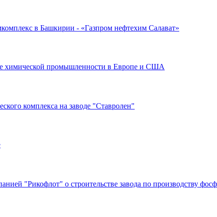
мкомплекс в Башкирии - «Газпром нефтехим Салават»
фере химической промышленности в Европе и США
еского комплекса на заводе "Ставролен"
е
анией "Рикофлот" о строительстве завода по производству фос