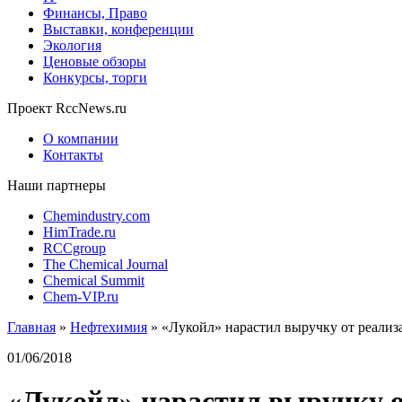
Финансы, Право
Выставки, конференции
Экология
Ценовые обзоры
Конкурсы, торги
Проект RccNews.ru
О компании
Контакты
Наши партнеры
Chemindustry.com
HimTrade.ru
RCCgroup
The Chemical Journal
Chemical Summit
Chem-VIP.ru
Главная
»
Нефтехимия
»
«Лукойл» нарастил выручку от реализ
01/06/2018
«Лукойл» нарастил выручку о