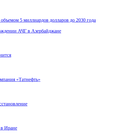
объемом 5 миллиардов долларов до 2030 года
рождении АЧГ в Азербайджане
нится
омпания «Татнефть»
сстановление
 в Иране