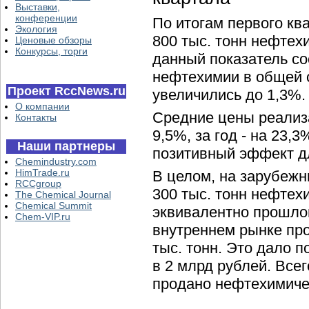
Выставки,
конференции
По итогам первого кв
Экология
800 тыс. тонн нефтех
Ценовые обзоры
Конкурсы, торги
данный показатель со
нефтехимии в общей 
Проект RccNews.ru
увеличились до 1,3%.
О компании
Средние цены реализа
Контакты
9,5%, за год - на 23,
Наши партнеры
позитивный эффект дл
Chemindustry.com
HimTrade.ru
В целом, на зарубеж
RCCgroup
300 тыс. тонн нефтех
The Chemical Journal
Chemical Summit
эквивалентно прошло
Chem-VIP.ru
внутреннем рынке про
тыс. тонн. Это дало 
в 2 млрд рублей. Все
продано нефтехимичес