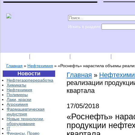
Искать в разделе
Подписка
Каталог фирм
Пресс-релизы
Прайс-
Главная
»
Нефтехимия
»
«Роснефть» нарастила объемы реализ
Новости
Главная
»
Нефтехими
Нефтегазопереработка
реализации продукции
Химикаты
квартала
Нефтехимия
Полимеры
Лаки, краски
Агрохимия
17/05/2018
Фармацевтическая
индустрия
«Роснефть» нара
Новые технологии,
продукции нефтех
оборудование
IT
квартала
Финансы, Право