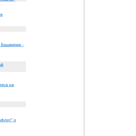
ие
 Башкирии -
ой
екса на
офлот" о