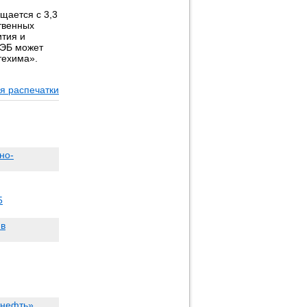
щается с 3,3
ственных
ития и
ВЭБ может
техима».
я распечатки
но-
5
 в
тнефть»