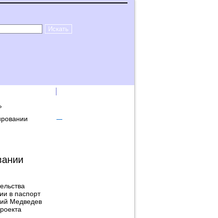
лама на сайте
Логин
»
ировании
вании
ельства
ии в паспорт
рий Медведев
проекта