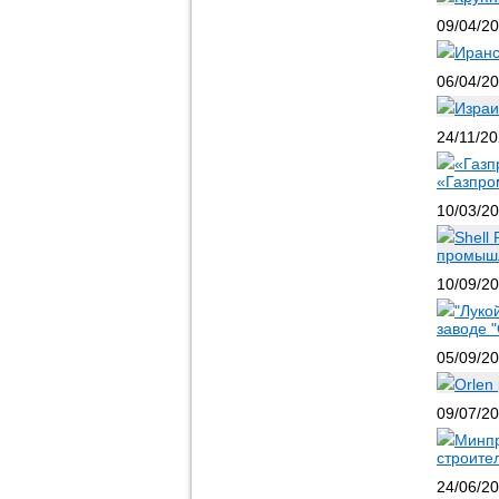
09/04/2
Иранс
06/04/2
Израи
24/11/2
«Газп
«Газпро
10/03/2
Shell
промышл
10/09/2
"Луко
заводе 
05/09/2
Orlen
09/07/2
Минпр
строите
24/06/2