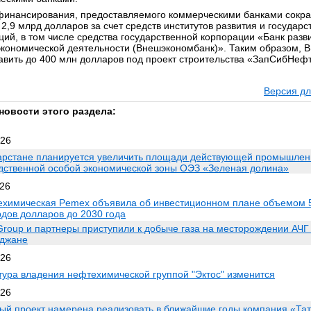
инансирования, предоставляемого коммерческими банками сокра
 2,9 млрд долларов за счет средств институтов развития и государ
ций, в том числе средства государственной корпорации «Банк разв
кономической деятельности (Внешэкономбанк)». Таким образом, 
авить до 400 млн долларов под проект строительства «ЗапСибНеф
Версия дл
новости этого раздела:
026
арстане планируется увеличить площади действующей промышлен
дственной особой экономической зоны ОЭЗ «Зеленая долина»
026
химическая Pemex объявила об инвестиционном плане объемом 
дов долларов до 2030 года
roup и партнеры приступили к добыче газа на месторождении АЧГ
джане
026
тура владения нефтехимической группой "Эктос" изменится
026
ый проект намерена реализовать в ближайшие годы компания «Та