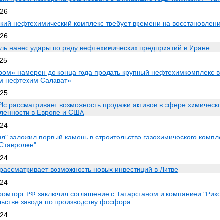
026
кий нефтехимический комплекс требует времени на восстановлен
026
ль нанес удары по ряду нефтехимических предприятий в Иране
025
ром» намерен до конца года продать крупный нефтехимкомплекс в
м нефтехим Салават»
025
 Plc рассматривает возможность продажи активов в сфере химическ
енности в Европе и США
024
йл" заложил первый камень в строительство газохимического компл
"Ставролен"
024
 рассматривает возможность новых инвестиций в Литве
024
омторг РФ заключил соглашение с Татарстаном и компанией "Рик
льстве завода по производству фосфора
024