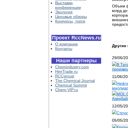
Выставки,
Объем ф
конференции
млрд до
Экология
корпора
Ценовые обзоры
внешнеэ
Конкурсы, торги
предост
Проект RccNews.ru
О компании
Другие 
Контакты
29/06/2
Наши партнеры
В Тат
Chemindustry.com
произво
HimTrade.ru
RCCgroup
11/06/2
The Chemical Journal
Нефте
Chemical Summit
миллиар
Chem-VIP.ru
MOL G
Азербай
12/05/2
Струк
05/05/2
Крупн