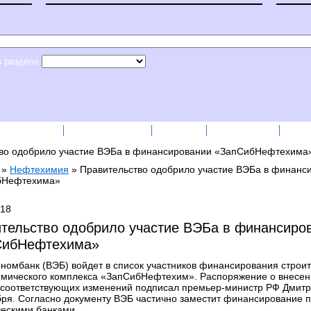
в разделе
сс-релизы
Прайс-листы
English
RSS лента
Рек
во одобрило участие ВЭБа в финансировании «ЗапСибНефтехима
»
Нефтехимия
»
Правительство одобрило участие ВЭБа в финанс
бНефтехима»
018
тельство одобрило участие ВЭБа в финансиро
СибНефтехима»
номбанк (ВЭБ) войдет в список участников финансирования строит
мического комплекса «ЗапСибНефтехим». Распоряжение о внесен
 соответствующих изменений подписал премьер-министр РФ Дмит
бря. Согласно документу ВЭБ частично заместит финансирование 
ескими банками.