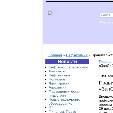
Искать 
Подписка
Каталог фирм
Пре
Главная
»
Нефтехимия
»
Правительст
Новости
Главная
«ЗапСи
Нефтегазопереработка
Химикаты
Нефтехимия
10/01/2
Полимеры
Прави
Лаки, краски
Агрохимия
«Зап
Фармацевтическая
индустрия
Внешэко
Новые технологии,
нефтехи
оборудование
проекта
IT
29 дека
Финансы, Право
коммерч