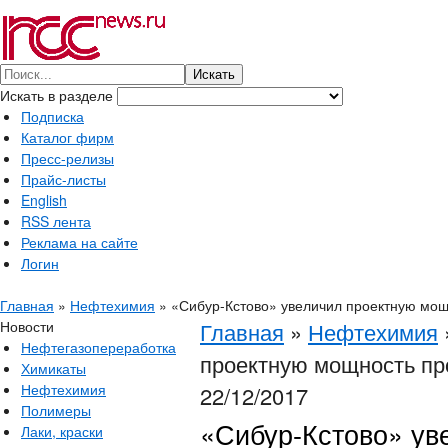
Искать в разделе
Подписка
Каталог фирм
Пресс-релизы
Прайс-листы
English
RSS лента
Реклама на сайте
Логин
Главная
»
Нефтехимия
»
«Сибур-Кстово» увеличил проектную мощ
Новости
Главная
»
Нефтехимия
Нефтегазопереработка
проектную мощность пр
Химикаты
Нефтехимия
22/12/2017
Полимеры
«Сибур-Кстово» ув
Лаки, краски