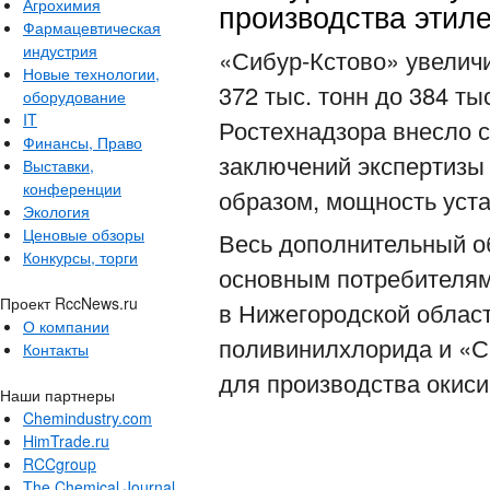
Агрохимия
производства этил
Фармацевтическая
индустрия
«Сибур-Кстово» увелич
Новые технологии,
372 тыс. тонн до 384 ты
оборудование
IT
Ростехнадзора внесло 
Финансы, Право
заключений экспертизы
Выставки,
конференции
образом, мощность уста
Экология
Ценовые обзоры
Весь дополнительный о
Конкурсы, торги
основным потребителям
Проект RccNews.ru
в Нижегородской облас
О компании
поливинилхлорида и «
Контакты
для производства окиси
Наши партнеры
Chemindustry.com
HimTrade.ru
RCCgroup
The Chemical Journal