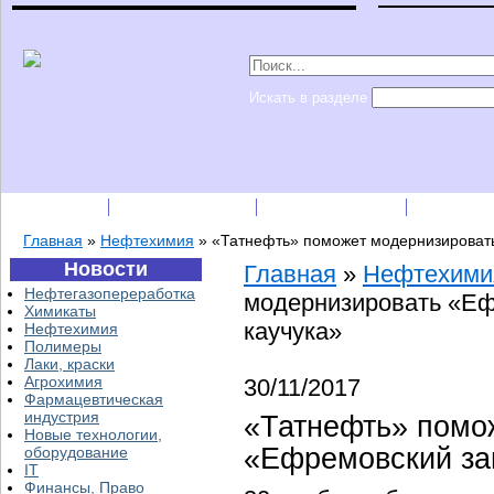
Искать в разделе
Подписка
Каталог фирм
Пресс-релизы
Прайс-
Главная
»
Нефтехимия
»
«Татнефть» поможет модернизировать
Новости
Главная
»
Нефтехими
Нефтегазопереработка
модернизировать «Еф
Химикаты
каучука»
Нефтехимия
Полимеры
Лаки, краски
Агрохимия
30/11/2017
Фармацевтическая
индустрия
«Татнефть» помо
Новые технологии,
«Ефремовский зав
оборудование
IT
Финансы, Право