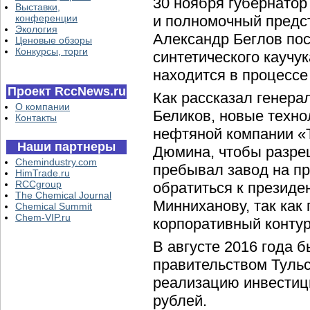
30 ноября губернатор
Выставки,
конференции
и полномочный предс
Экология
Александр Беглов по
Ценовые обзоры
Конкурсы, торги
синтетического каучу
находится в процессе
Проект RccNews.ru
Как рассказал генер
О компании
Беликов, новые техн
Контакты
нефтяной компании «
Наши партнеры
Дюмина, чтобы разре
Chemindustry.com
пребывал завод на пр
HimTrade.ru
RCCgroup
обратиться к президе
The Chemical Journal
Минниханову, так как
Chemical Summit
Chem-VIP.ru
корпоративный контур
В августе 2016 года 
правительством Тульс
реализацию инвестиц
рублей.