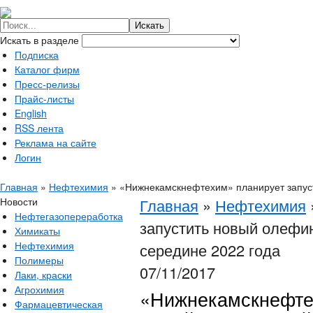
Искать в разделе
Подписка
Каталог фирм
Пресс-релизы
Прайс-листы
English
RSS лента
Реклама на сайте
Логин
Главная
»
Нефтехимия
»
«Нижнекамскнефтехим» планирует запуст
Новости
Главная
»
Нефтехимия
Нефтегазопереработка
запустить новый олефи
Химикаты
Нефтехимия
середине 2022 года
Полимеры
07/11/2017
Лаки, краски
Агрохимия
«Нижнекамскнефтех
Фармацевтическая