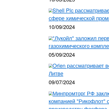
Shell Plc рассматрива
сфере химической про
10/09/2024
"Лукойл" заложил пер
газохимического компле
05/09/2024
Orlen рассматривает 
Литве
09/07/2024
Минпромторг РФ заклю
компанией "Рикофлот" о
производству фосфора