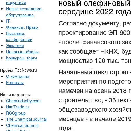
новый олефиновый 
индустрия
середине 2022 год
Новые технологии,
оборудование
IT
Согласно документу, р
Финансы, Право
проектирование ЭП-600 
Выставки,
конференции
«после финансового зак
Экология
как сообщает НКНХ, буд
Ценовые обзоры
Конкурсы, торги
мощностью 120 тыс. тон
Проект RccNews.ru
Начальный цикл строит
О компании
мероприятия по подгото
Контакты
намечен на осень 2018 
Наши партнеры
строительство, - 36 гек
Chemindustry.com
HimTrade.ru
общезаводского хозяйст
RCCgroup
месяцев - в начале 201
The Chemical Journal
Chemical Summit
года.