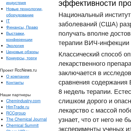
эффективности про
индустрия
Новые технологии,
Национальный институт
оборудование
IT
заболеваний (США) раз
Финансы, Право
получать вполне досто
Выставки,
конференции
терапии ВИЧ-инфекции 
Экология
Ценовые обзоры
Классический способ о
Конкурсы, торги
лекарственного препар
Проект RccNews.ru
заключается в исследов
О компании
сравнения содержания 
Контакты
8 недель терапии. Есте
Наши партнеры
слишком дорого и опасн
Chemindustry.com
HimTrade.ru
лекарство с массой поб
RCCgroup
узнает, что от него не б
The Chemical Journal
Chemical Summit
эксперименты ученых и