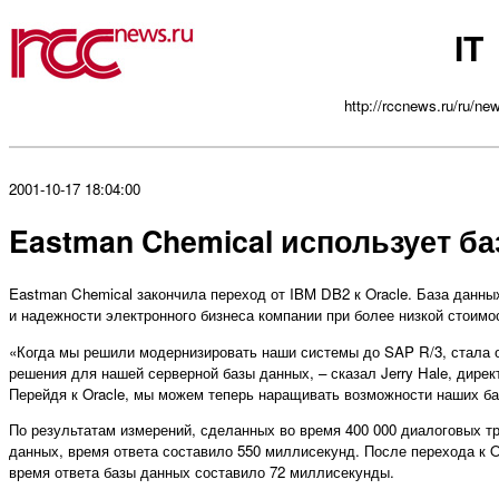
IT
http://rccnews.ru/ru/new
2001-10-17 18:04:00
Eastman Chemical использует ба
Eastman Chemical закончила переход от IBM DB2 к Oracle. База данны
и надежности электронного бизнеса компании при более низкой стоимо
«Когда мы решили модернизировать наши системы до SAP R/3, стала 
решения для нашей серверной базы данных, – сказал Jerry Hale, дире
Перейдя к Oracle, мы можем теперь наращивать возможности наших ба
По результатам измерений, сделанных во время 400 000 диалоговых т
данных, время ответа составило 550 миллисекунд. После перехода к O
время ответа базы данных составило 72 миллисекунды.