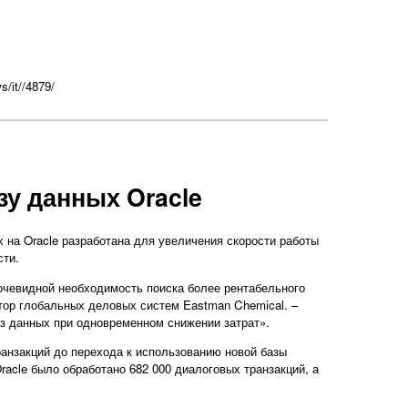
s/it//4879/
зу данных Oracle
х на Oracle разработана для увеличения скорости работы
сти.
очевидной необходимость поиска более рентабельного
ктор глобальных деловых систем Eastman Chemical. –
з данных при одновременном снижении затрат».
ранзакций до перехода к использованию новой базы
racle было обработано 682 000 диалоговых транзакций, а