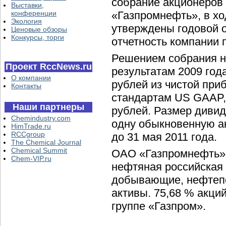
собрание акционеров
Выставки,
конференции
«Газпромнефть», в хо
Экология
утверждены годовой о
Ценовые обзоры
Конкурсы, торги
отчетность компании п
Решением собрания н
Проект RccNews.ru
результатам 2009 год
О компании
рублей из чистой пр
Контакты
стандартам US GAAP, 
Наши партнеры
рублей. Размер дивид
Chemindustry.com
одну обыкновенную а
HimTrade.ru
RCCgroup
до 31 мая 2011 года.
The Chemical Journal
Chemical Summit
ОАО «Газпромнефть» 
Chem-VIP.ru
нефтяная российская 
добывающие, нефтеп
активы. 75,68 % акц
группе «Газпром».