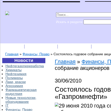
Искать в разделе
Подписка
Каталог фирм
Пресс-релизы
Прайс-
Главная
»
Финансы, Право
»
Состоялось годовое собрание ак
Новости
Главная
»
Финансы, 
Нефтегазопереработка
собрание акционеров
Химикаты
Нефтехимия
Полимеры
30/06/2010
Лаки, краски
Агрохимия
Состоялось годов
Фармацевтическая
индустрия
«Газпромнефти»
Новые технологии,
оборудование
29 июня 2010 года 
IT
Финансы, Право