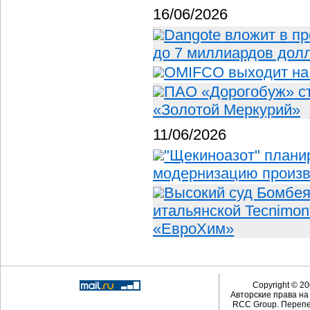
16/06/2026
Dangote вложит в п
до 7 миллиардов дол
OMIFCO выходит на
ПАО «Дорогобуж» ст
«Золотой Меркурий»
11/06/2026
"Щекиноазот" планир
модернизацию произв
Высокий суд Бомбея
итальянской Tecnimon
«ЕвроХим»
Copyright © 20
Авторские права н
RCC Group. Перепе