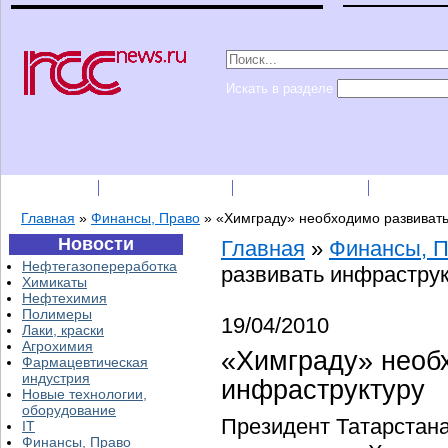
Искать в разделе
Подписка
Каталог фирм
Пресс-релизы
Прайс-
Главная
»
Финансы, Право
»
«Химграду» необходимо развивать
Новости
Главная
»
Финансы, 
Нефтегазопереработка
развивать инфрастру
Химикаты
Нефтехимия
Полимеры
19/04/2010
Лаки, краски
Агрохимия
«Химграду» необ
Фармацевтическая
индустрия
инфраструктуру
Новые технологии,
оборудование
Президент Татарстана
IT
Финансы, Право