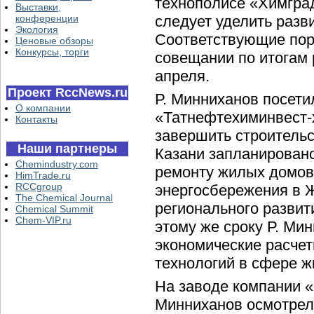
технополисе «Химгра
Выставки,
конференции
следует уделить разв
Экология
Соответствующие пор
Ценовые обзоры
Конкурсы, торги
совещании по итогам 
апреля.
Проект RccNews.ru
Р. Минниханов посет
О компании
«Татнефтехиминвест-
Контакты
завершить строительст
Наши партнеры
Казани запланирован
Chemindustry.com
ремонту жилых домов
HimTrade.ru
RCCgroup
энергосбережения в 
The Chemical Journal
регионального развит
Chemical Summit
Chem-VIP.ru
этому же сроку Р. Ми
экономические расче
технологий в сфере 
На заводе компании 
Минниханов осмотрел