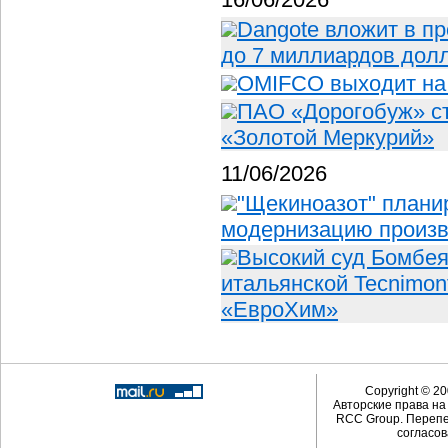
Dangote вложит в п
до 7 миллиардов дол
OMIFCO выходит на
ПАО «Дорогобуж» ст
«Золотой Меркурий»
11/06/2026
"Щекиноазот" планир
модернизацию произв
Высокий суд Бомбея
итальянской Tecnimon
«ЕвроХим»
Copyright © 20
Авторские права н
RCC Group. Перепе
согласов