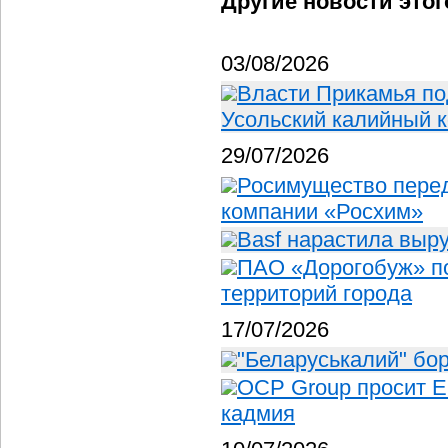
Другие новости этог
03/08/2026
Власти Прикамья по
Усольский калийный 
29/07/2026
Росимущество пере
компании «Росхим»
Basf нарастила выр
ПАО «Дорогобуж» п
территорий города
17/07/2026
"Беларуськалий" бор
OCP Group просит Е
кадмия