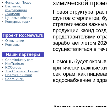
химической пром
Финансы, Право
Выставки,
конференции
Новая структура, рас
Экология
фунтов стерлингов, б
Ценовые обзоры
Конкурсы, торги
стратегически важны
продукции. Фонд созд
Проект RccNews.ru
представителями отр
О компании
заработает летом 202
Контакты
осуществляться в теч
Наши партнеры
Chemindustry.com
Помощь будет оказыв
HimTrade.ru
критически важные х
RCCgroup
The Chemical Journal
секторам, как пищева
Chemical Summit
Chem-VIP.ru
водоснабжение и здр