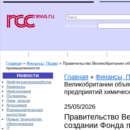
Искать в разделе
Подписка
Каталог фирм
Пресс-релизы
Прайс-
Главная
»
Финансы, Право
»
Правительство Великобритании об
промышленности
Новости
Главная
»
Финансы, 
Нефтегазопереработка
Великобритании объя
Химикаты
предприятий химичес
Нефтехимия
Полимеры
Лаки, краски
Агрохимия
25/05/2026
Фармацевтическая
индустрия
Правительство В
Новые технологии,
создании Фонда 
оборудование
IT