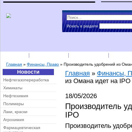
Искать в разделе
Подписка
Каталог фирм
Пресс-релизы
Прайс-
Главная
»
Финансы, Право
»
Производитель удобрений из Оман
Новости
Главная
»
Финансы, 
из Омана идет на IPO
Нефтегазопереработка
Химикаты
18/05/2026
Нефтехимия
Полимеры
Производитель уд
Лаки, краски
IPO
Агрохимия
Производитель удобр
Фармацевтическая