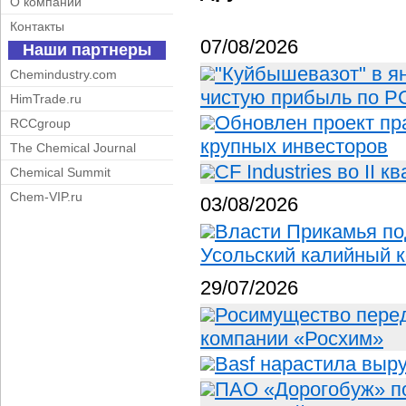
О компании
Контакты
07/08/2026
Наши партнеры
"Куйбышевазот" в я
Chemindustry.com
чистую прибыль по РС
HimTrade.ru
Обновлен проект пр
RCCgroup
крупных инвесторов
The Chemical Journal
CF Industries во II 
Chemical Summit
Chem-VIP.ru
03/08/2026
Власти Прикамья по
Усольский калийный 
29/07/2026
Росимущество пере
компании «Росхим»
Basf нарастила выр
ПАО «Дорогобуж» п