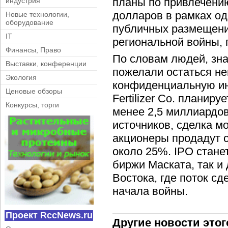
планы по привлечени
индустрия
долларов в рамках од
Новые технологии,
оборудование
публичных размещени
IT
региональной войны, 
Финансы, Право
По словам людей, зна
Выставки, конференции
пожелали остаться н
Экология
конфиденциальную ин
Ценовые обзоры
Fertilizer Co. планиру
Конкурсы, торги
менее 2,5 миллиардо
источников, сделка мо
акционеры продадут с
около 25%. IPO стане
биржи Маската, так и
Востока, где поток с
начала войны.
Проект RccNews.ru
Другие новости этог