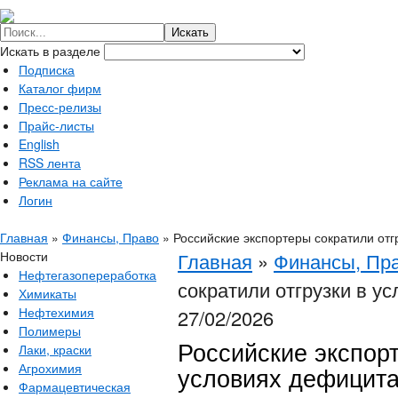
Искать в разделе
Подписка
Каталог фирм
Пресс-релизы
Прайс-листы
English
RSS лента
Реклама на сайте
Логин
Главная
»
Финансы, Право
»
Российские экспортеры сократили отг
Новости
Главная
»
Финансы, Пр
Нефтегазопереработка
сократили отгрузки в у
Химикаты
Нефтехимия
27/02/2026
Полимеры
Российские экспорт
Лаки, краски
Агрохимия
условиях дефицит
Фармацевтическая