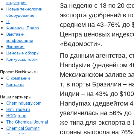
индустрия
За неделю с 13 по 20 ф
Новые технологии,
экспорта удобрений в п
оборудование
IT
среднем на 43–76% до $
Финансы, Право
Центра ценовых индекс
Выставки,
конференции
«Ведомости».
Экология
Ценовые обзоры
По данным агентства, с
Конкурсы, торги
Handysize (дедвейтом 4
Проект RccNews.ru
Мексиканском заливе за
О компании
т, в порты Бразилии – н
Контакты
Индии – на 43% до $100
Наши партнеры
Handymax (дедвейтом 45
Chemindustry.com
HimTrade.ru
увеличилась на 56% до 
RCCgroup
же типа для экспорта в
The Chemical Journal
Chemical Summit
страны выросла на 76% 