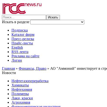
Искать в разделе
Подписка
Каталог фирм
Пресс-релизы
Прайс-листы
English
RSS лента
Реклама на сайте
Логин
Главная
»
Финансы, Право
»
АО "Аммоний" инвестирует в стро
Новости
Нефтегазопереработка
Химикаты
Нефтехимия
Полимеры
Лаки, краски
Агрохимия
Фармацевтическая индустрия