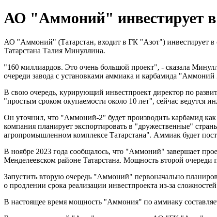
АО "Аммоний" инвестирует в 
АО "Аммоний" (Татарстан, входит в ГК "Азот") инвестирует в
Татарстана Талия Минуллина.
"160 миллиардов. Это очень большой проект", - сказала Мину
очереди завода с установками аммиака и карбамида "Аммоний 
В свою очередь, курирующий инвестпроект директор по разви
"простым сроком окупаемости около 10 лет", сейчас ведутся и
Он уточнил, что "Аммоний-2" будет производить карбамид как
компания планирует экспортировать в "дружественные" страны
агропромышленном комплексе Татарстана". Аммиак будет поста
В ноябре 2023 года сообщалось, что "Аммоний" завершает прое
Менделеевском районе Татарстана. Мощность второй очереди пр
Запустить вторую очередь "Аммоний" первоначально планирова
о продлении срока реализации инвестпроекта из-за сложносте
В настоящее время мощность "Аммония" по аммиаку составляет 71