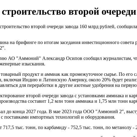
строительство второй очереди 
 строительство второй очереди завода 160 млрд рублей, сообщи
ллина на брифинге по итогам заседания инвестиционного совета
2".
тию АО "Аммоний" Александр Осипов сообщил журналистам, что 
нженерные изыскания.
 товарный продукт и аммиак как промежуточное сырье. По его 
, включая Индию и Латинскую Америку, около 20% будет реализ
вляться для переработки в другие азотные удобрения на первую
ктирование второй очереди завода с установками аммиака и кар
оизводства составит 1,2 млн тонн аммиака и 1,75 млн тонн кар
л до конца 2027 года. В мае 2023 года ООО "Аммоний 2", выст
й с поставками импортных технологий и оборудования.
7,5 тыс. тонн, по карбамиду - 752,5 тыс. тонн, по метанолу - 23