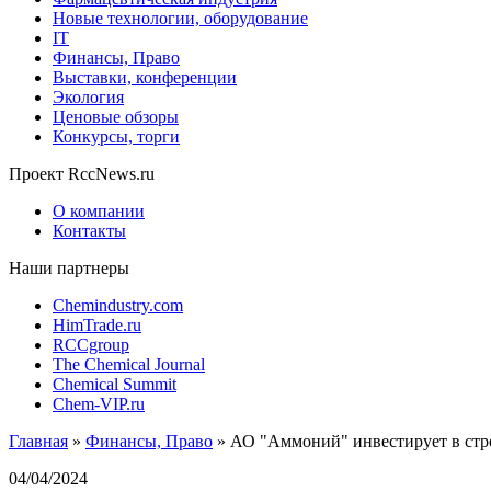
Новые технологии, оборудование
IT
Финансы, Право
Выставки, конференции
Экология
Ценовые обзоры
Конкурсы, торги
Проект RccNews.ru
О компании
Контакты
Наши партнеры
Chemindustry.com
HimTrade.ru
RCCgroup
The Chemical Journal
Chemical Summit
Chem-VIP.ru
Главная
»
Финансы, Право
»
АО "Аммоний" инвестирует в стро
04/04/2024