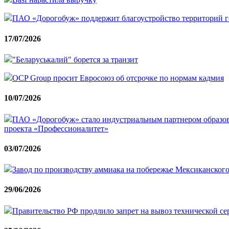
ПАО «Дорогобуж» поддержит благоустройство территорий г
17/07/2026
"Беларуськалий" борется за транзит
OCP Group просит Евросоюз об отсрочке по нормам кадмия
10/07/2026
ПАО «Дорогобуж» стало индустриальным партнером образов
проекта «Профессионалитет»
03/07/2026
Завод по производству аммиака на побережье Мексиканского 
29/06/2026
Правительство РФ продлило запрет на вывоз технической сер