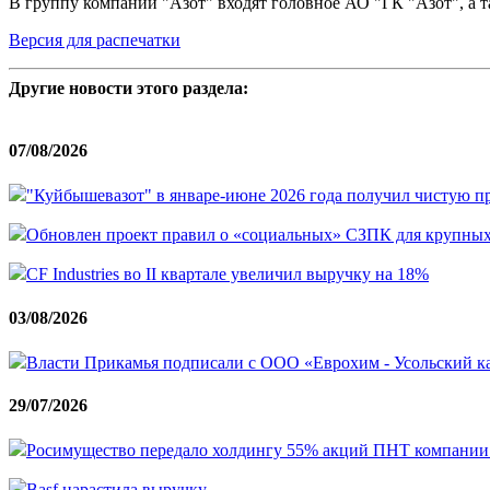
В группу компаний "Азот" входят головное АО "ГК "Азот", а 
Версия для распечатки
Другие новости этого раздела:
07/08/2026
"Куйбышевазот" в январе-июне 2026 года получил чистую пр
Обновлен проект правил о «социальных» СЗПК для крупных
CF Industries во II квартале увеличил выручку на 18%
03/08/2026
Власти Прикамья подписали с ООО «Еврохим - Усольский
29/07/2026
Росимущество передало холдингу 55% акций ПНТ компании
Basf нарастила выручку