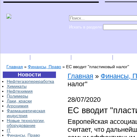
Искать в разделе
Подписка
Каталог фирм
Пресс-релизы
Прайс-
Главная
»
Финансы, Право
»
ЕС вводит "пластиковый налог"
Новости
Главная
»
Финансы, 
Нефтегазопереработка
налог"
Химикаты
Нефтехимия
Полимеры
28/07/2020
Лаки, краски
Агрохимия
ЕС вводит "пласт
Фармацевтическая
индустрия
Европейская ассоциа
Новые технологии,
оборудование
считает, что дальне
IT
Финансы, Право