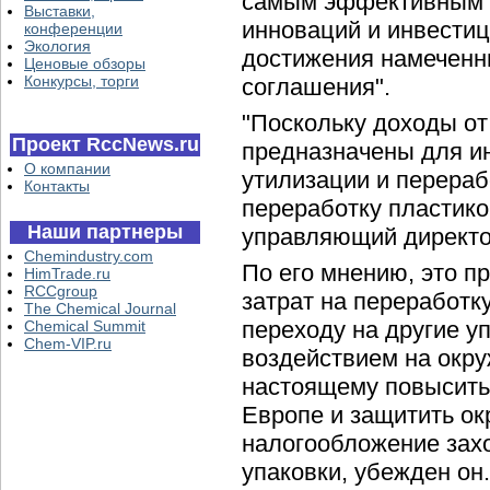
самым эффективным 
Выставки,
инноваций и инвести
конференции
Экология
достижения намеченн
Ценовые обзоры
Конкурсы, торги
соглашения".
"Поскольку доходы от
Проект RccNews.ru
предназначены для и
О компании
утилизации и перераб
Контакты
переработку пластико
Наши партнеры
управляющий директо
Chemindustry.com
По его мнению, это п
HimTrade.ru
RCCgroup
затрат на переработк
The Chemical Journal
переходу на другие 
Chemical Summit
Chem-VIP.ru
воздействием на окр
настоящему повысить 
Европе и защитить о
налогообложение зах
упаковки, убежден он.