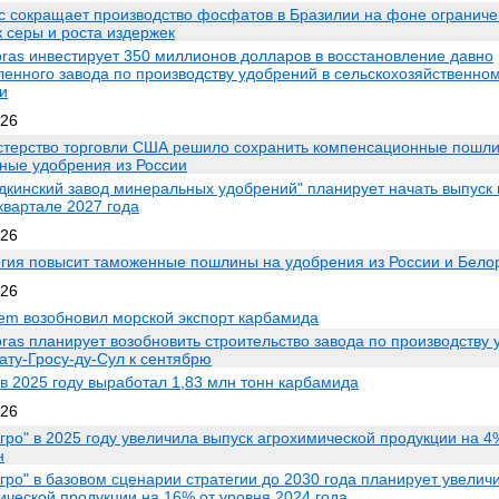
c сокращает производство фосфатов в Бразилии на фоне огранич
к серы и роста издержек
bras инвестирует 350 миллионов долларов в восстановление давно
ленного завода по производству удобрений в сельскохозяйственно
и
026
терство торговли США решило сохранить компенсационные пошл
ые удобрения из России
дкинский завод минеральных удобрений" планирует начать выпуск 
квартале 2027 года
026
гия повысит таможенные пошлины на удобрения из России и Бело
026
em возобновил морской экспорт карбамида
bras планирует возобновить строительство завода по производству 
ату-Гросу-ду-Сул к сентябрю
в 2025 году выработал 1,83 млн тонн карбамида
026
гро" в 2025 году увеличила выпуск агрохимической продукции на 4
н
гро" в базовом сценарии стратегии до 2030 года планирует увелич
ической продукции на 16% от уровня 2024 года