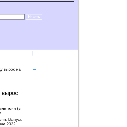
лама на сайте
Логин
ду вырос на
у вырос
млн тонн (в
а.
онн. Выпуск
вне 2022