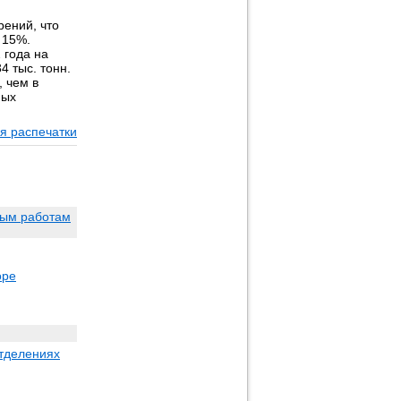
рений, что
 15%.
 года на
4 тыс. тонн.
 чем в
ных
я распечатки
ным работам
оре
отделениях