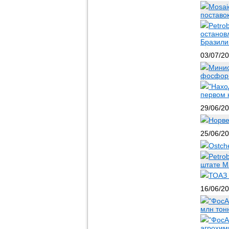
Mosai
поставо
Petro
останов
Бразили
03/07/2
Минис
фосфорн
"Нахо
первом 
29/06/2
Норве
25/06/2
Ostch
Petro
штате М
ТОАЗ 
16/06/2
"ФосА
млн тон
"ФосА
агрохим