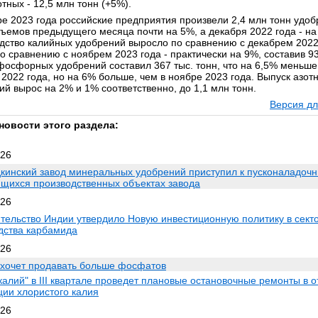
отных - 12,5 млн тонн (+5%).
ре 2023 года российские предприятия произвели 2,4 млн тонн удоб
ъемов предыдущего месяца почти на 5%, а декабря 2022 года - на
дство калийных удобрений выросло по сравнению с декабрем 2022
о сравнению с ноябрем 2023 года - практически на 9%, составив 93
фосфорных удобрений составил 367 тыс. тонн, что на 6,5% меньше,
 2022 года, но на 6% больше, чем в ноябре 2023 года. Выпуск азот
ий вырос на 2% и 1% соответственно, до 1,1 млн тонн.
Версия дл
новости этого раздела:
026
кинский завод минеральных удобрений приступил к пусконаладоч
ящихся производственных объектах завода
026
тельство Индии утвердило Новую инвестиционную политику в сект
дства карбамида
026
 хочет продавать больше фосфатов
калий" в III квартале проведет плановые остановочные ремонты в 
ции хлористого калия
026