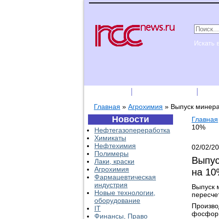
Искать 
Подписка
Каталог фирм
Пре
Главная
»
Агрохимия
»
Выпуск минера
Новости
Главная
10%
Нефтегазопереработка
Химикаты
Нефтехимия
02/02/2
Полимеры
Выпус
Лаки, краски
Агрохимия
на 1
Фармацевтическая
индустрия
Выпуск 
Новые технологии,
пересче
оборудование
Произво
IT
фосфорн
Финансы, Право