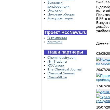
года, аз
Выставки,
конференции
В декаб
Экология
выше об
Ценовые обзоры
Произво
Конкурсы, торги
51%, а п
Выпуск 
декабре
удобрен
Проект RccNews.ru
О компании
Контакты
Другие 
Наши партнеры
03/08/2
Chemindustry.com
Наход
HimTrade.ru
на стро
RCCgroup
The Chemical Journal
29/07/2
Chemical Summit
Прави
Chem-VIP.ru
произво
17/07/2
Aguia
"Урал
грануля
10/07/2