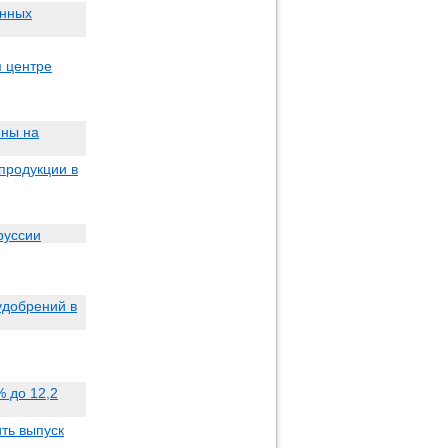
енных
м центре
ины на
продукции в
руссии
удобрений в
% до 12,2
ить выпуск