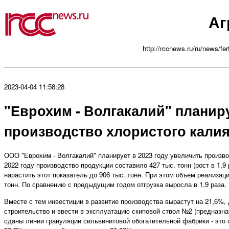
Аг
http://rccnews.ru/ru/news/fert
2023-04-04 11:58:28
"Еврохим - Волгакалий" планиру
производство хлористого калия 
ООО "Еврохим - Волгакалий" планирует в 2023 году увеличить производ
2022 году производство продукции составило 427 тыс. тонн (рост в 1,9 
нарастить этот показатель до 906 тыс. тонн. При этом объем реализац
тонн. По сравнению с предыдущим годом отгрузка выросла в 1,9 раза. П
Вместе с тем инвестиции в развитие производства вырастут на 21,6%, 
строительство и ввести в эксплуатацию скиповой ствол №2 (предназн
сданы линии грануляции сильвинитовой обогатительной фабрики - это 