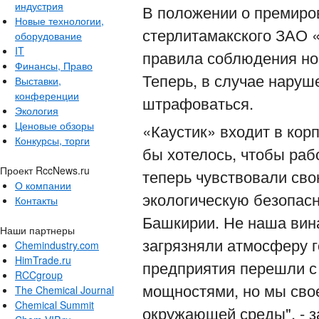
индустрия
В положении о премиро
Новые технологии,
стерлитамакского ЗАО «
оборудование
IT
правила соблюдения но
Финансы, Право
Теперь, в случае наруш
Выставки,
конференции
штрафоваться.
Экология
Ценовые обзоры
«Каустик» входит в ко
Конкурсы, торги
бы хотелось, чтобы ра
Проект RccNews.ru
теперь чувствовали сво
О компании
экологическую безопасн
Контакты
Башкирии. Не наша вина
Наши партнеры
загрязняли атмосферу 
Chemindustry.com
HimTrade.ru
предприятия перешли с
RCCgroup
мощностями, но мы сво
The Chemical Journal
Chemical Summit
окружающей среды", - 