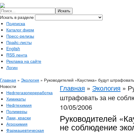
Искать в разделе
Подписка
Каталог фирм
Пресс-релизы
Прайс-листы
English
RSS лента
Реклама на сайте
Логин
Главная
»
Экология
»
Руководителей «Каустика» будут штрафовать
Новости
Главная
»
Экология
»
Р
Нефтегазопереработка
штрафовать за не собл
Химикаты
Нефтехимия
10/05/2006
Полимеры
Руководителей «Ка
Лаки, краски
Агрохимия
не соблюдение эко
Фармацевтическая