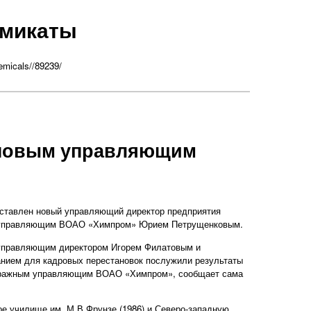
микаты
emicals//89239/
 новым управляющим
дставлен новый управляющий директор предприятия
ым управляющим ВОАО «Химпром» Юрием Петрущенковым.
 управляющим директором Игорем Филатовым и
нием для кадровых перестановок послужили результаты
итражным управляющим ВОАО «Химпром», сообщает сама
е училище им. М.В.Фрунзе (1986) и Северо-западную