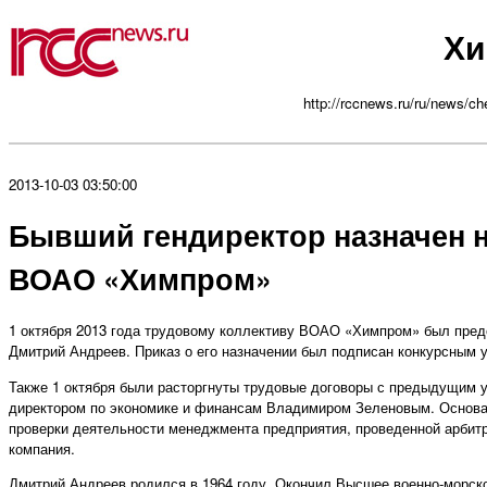
Хи
http://rccnews.ru/ru/news/ch
2013-10-03 03:50:00
Бывший гендиректор назначен
ВОАО «Химпром»
1 октября 2013 года трудовому коллективу ВОАО «Химпром» был пре
Дмитрий Андреев. Приказ о его назначении был подписан конкурсн
Также 1 октября были расторгнуты трудовые договоры с предыдущим
директором по экономике и финансам Владимиром Зеленовым. Основа
проверки деятельности менеджмента предприятия, проведенной арб
компания.
Дмитрий Андреев родился в 1964 году. Окончил Высшее военно-морско