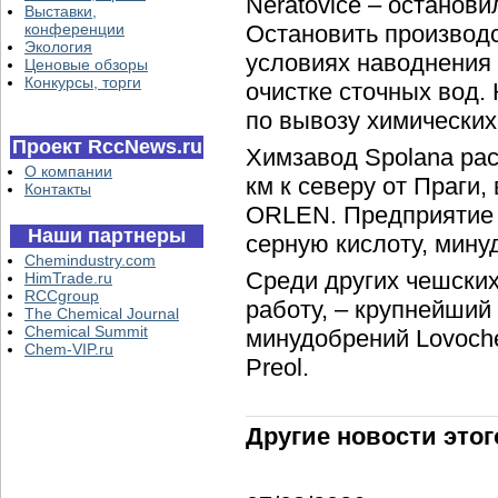
Neratovice – останови
Выставки,
конференции
Остановить производс
Экология
условиях наводнения 
Ценовые обзоры
Конкурсы, торги
очистке сточных вод.
по вывозу химических
Проект RccNews.ru
Химзавод Spolana рас
О компании
км к северу от Праги,
Контакты
ORLEN. Предприятие 
Наши партнеры
серную кислоту, мину
Chemindustry.com
Среди других чешски
HimTrade.ru
RCCgroup
работу, – крупнейший
The Chemical Journal
Chemical Summit
минудобрений Lovoch
Chem-VIP.ru
Preol.
Другие новости этог