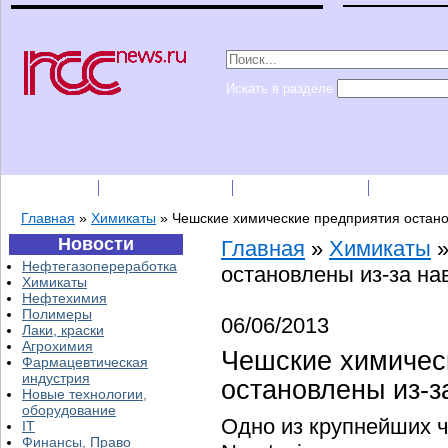
Искать в разделе
Подписка
Каталог фирм
Пресс-релизы
Прайс-
Главная
»
Химикаты
»
Чешские химические предприятия остано
Новости
Главная
»
Химикаты
Нефтегазопереработка
остановлены из-за на
Химикаты
Нефтехимия
Полимеры
06/06/2013
Лаки, краски
Агрохимия
Чешские химичес
Фармацевтическая
индустрия
остановлены из-з
Новые технологии,
оборудование
Одно из крупнейших 
IT
Финансы, Право