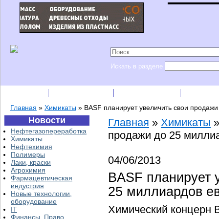
Искать в разделе
Подписка
Каталог фирм
Пресс-релизы
Прайс-
Главная
»
Химикаты
»
BASF планирует увеличить свои продажи 
Новости
Главная
»
Химикаты
Нефтегазопереработка
продажи до 25 миллиа
Химикаты
Нефтехимия
Полимеры
04/06/2013
Лаки, краски
Агрохимия
BASF планирует у
Фармацевтическая
индустрия
25 миллиардов ев
Новые технологии,
оборудование
Химический концерн B
IT
Финансы, Право