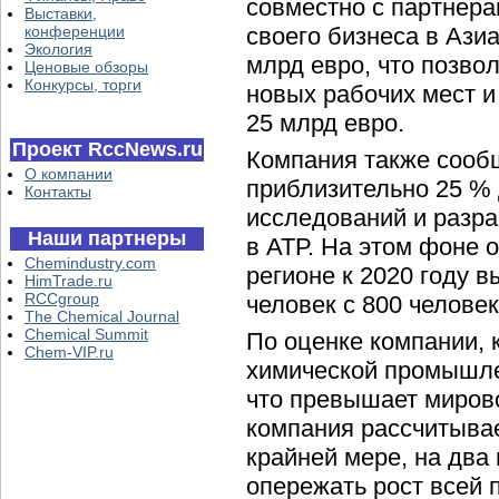
совместно с партнера
Выставки,
конференции
своего бизнеса в Ази
Экология
млрд евро, что позвол
Ценовые обзоры
Конкурсы, торги
новых рабочих мест и
25 млрд евро.
Проект RccNews.ru
Компания также сообщ
О компании
приблизительно 25 %
Контакты
исследований и разра
Наши партнеры
в АТР. На этом фоне
Chemindustry.com
регионе к 2020 году в
HimTrade.ru
RCCgroup
человек с 800 человек
The Chemical Journal
Chemical Summit
По оценке компании, 
Chem-VIP.ru
химической промышлен
что превышает мирово
компания рассчитывае
крайней мере, на два
опережать рост всей 