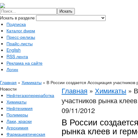
Искать в разделе
Подписка
Каталог фирм
Пресс-релизы
Прайс-листы
English
RSS лента
Реклама на сайте
Логин
Главная
»
Химикаты
»
В России создается Ассоциация участников 
Новости
Главная
»
Химикаты
»
В
Нефтегазопереработка
участников рынка клеев
Химикаты
Нефтехимия
09/11/2012
Полимеры
В России создаетс
Лаки, краски
Агрохимия
рынка клеев и герм
Фармацевтическая