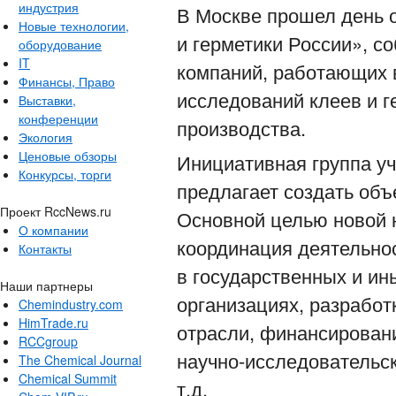
индустрия
В Москве прошел день 
Новые технологии,
и герметики России», с
оборудование
IT
компаний, работающих 
Финансы, Право
исследований клеев и г
Выставки,
конференции
производства.
Экология
Ценовые обзоры
Инициативная группа уч
Конкурсы, торги
предлагает создать объ
Проект RccNews.ru
Основной целью новой 
О компании
координация деятельно
Контакты
в государственных и и
Наши партнеры
организациях, разработ
Chemindustry.com
HimTrade.ru
отрасли, финансирован
RCCgroup
научно-исследовательск
The Chemical Journal
Chemical Summit
т.д.