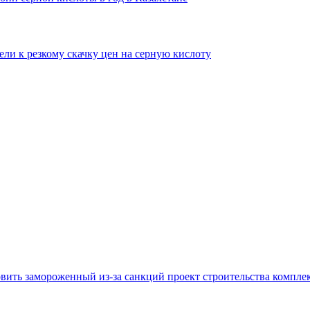
ли к резкому скачку цен на серную кислоту
овить замороженный из-за санкций проект строительства компле