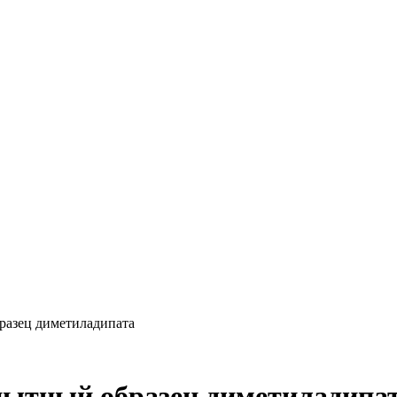
разец диметиладипата
пытный образец диметиладипа