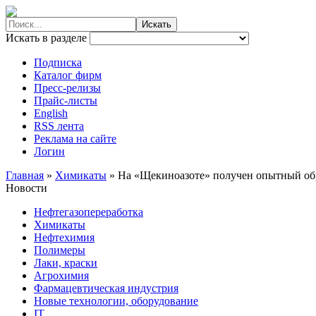
Искать в разделе
Подписка
Каталог фирм
Пресс-релизы
Прайс-листы
English
RSS лента
Реклама на сайте
Логин
Главная
»
Химикаты
»
На «Щекиноазоте» получен опытный об
Новости
Нефтегазопереработка
Химикаты
Нефтехимия
Полимеры
Лаки, краски
Агрохимия
Фармацевтическая индустрия
Новые технологии, оборудование
IT