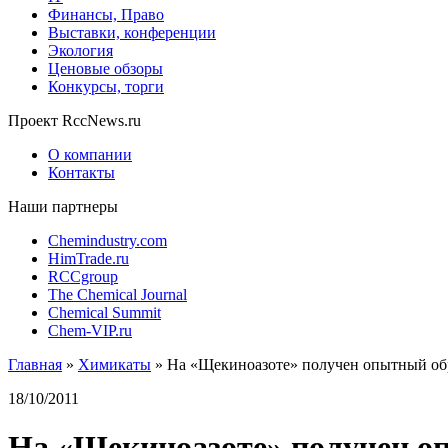
Финансы, Право
Выставки, конференции
Экология
Ценовые обзоры
Конкурсы, торги
Проект RccNews.ru
О компании
Контакты
Наши партнеры
Chemindustry.com
HimTrade.ru
RCCgroup
The Chemical Journal
Chemical Summit
Chem-VIP.ru
Главная
»
Химикаты
»
На «Щекиноазоте» получен опытный об
18/10/2011
На «Щекиноазоте» получен о