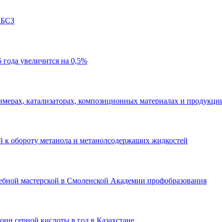
 БСЗ
года увеличится на 0,5%
имерах, катализаторах, композиционных материалах и продукци
ий к обороту метанола и метанолсодержащих жидкостей
ебной мастерской в Смоленской Академии профобразования
тонн серной кислоты в год в Казахстане